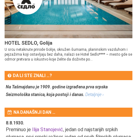
HOTEL SEDLO, Golija
U srcu netaknute prirode Golije, okružen šumama, planinskim vazduhom i
pejzažima koji ostavljaju bez daha, nalazi se Hotel Sedlo**** – mesto gde se
odmor pretvara u iskustvo koje želite da doživite po...
DA LI STE ZNALI …?
Na Tašmajdanu je 1909. godine izgrađena prva srpska
Seizmološka stanica, koja postoji i danas.
Detaljnije ›
NA DANAŠNJI DAN …
8.8.1930.
8.
Preminuo je
Ilija Stanojević
, jedan od najstarijih srpkih
U 
u
glumaca, prvi srpski režiser, jedan od prvih filmskih glumaca