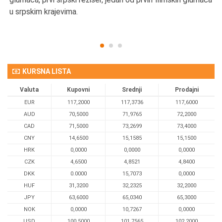
u srpskim krajevima.
KURSNA LISTA
Valuta
Kupovni
Srednji
Prodajni
EUR
117,2000
117,3736
117,6000
AUD
70,5000
71,9765
72,2000
CAD
71,5000
73,2699
73,4000
CNY
14,6500
15,1585
15,1500
HRK
0,0000
0,0000
0,0000
CZK
4,6500
4,8521
4,8400
DKK
0.0000
15,7073
0,0000
HUF
31,3200
32,2325
32,2000
JPY
63,6000
65,0340
65,3000
NOK
0,0000
10,7267
0,0000
USD
100,5000
101,7565
102,2000