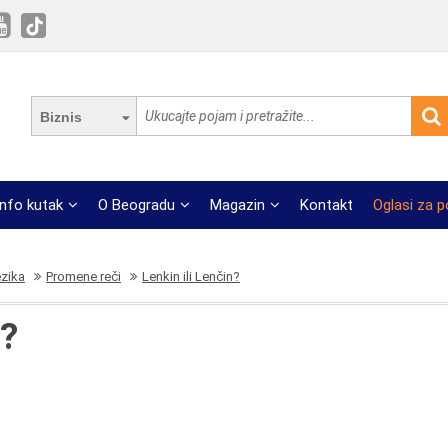
Biznis
Info kutak
O Beogradu
Magazin
Kontakt
Oglasi za 
ezika
Promene reči
Lenkin ili Lenčin?
n?