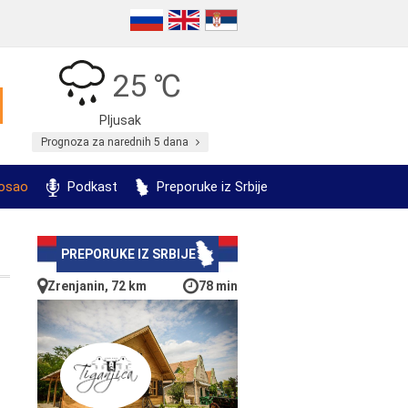
25 ℃
Pljusak
Prognoza za narednih 5 dana
posao
Podkast
Preporuke iz Srbije
PREPORUKE IZ SRBIJE
Zrenjanin, 72 km
78 min