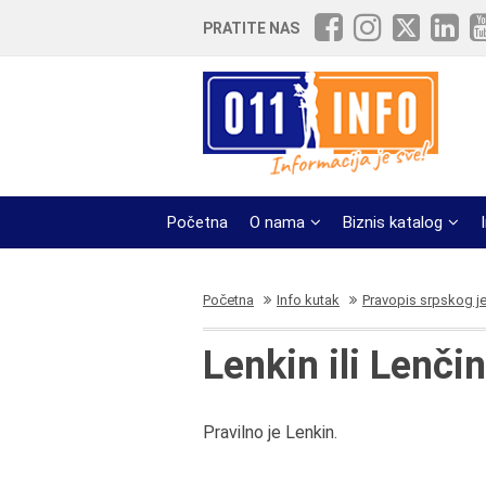
PRATITE NAS
Početna
O nama
Biznis katalog
Početna
Info kutak
Pravopis srpskog j
Lenkin ili Lenči
Pravilno je Lenkin.