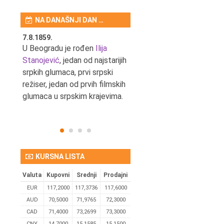
NA DANAŠNJI DAN …
7.8.1859.
7.8.1855.
tić,
U Beogradu je rođen
Ilija
U Beogradu je rođen Svetis
Stanojević
, jedan od najstarijih
Dinulović, pozorišni glumac 
srpkih glumaca, prvi srpski
reditelj.
režiser, jedan od prvih filmskih
glumaca u srpskim krajevima.
KURSNA LISTA
Valuta
Kupovni
Srednji
Prodajni
EUR
117,2000
117,3736
117,6000
AUD
70,5000
71,9765
72,3000
CAD
71,4000
73,2699
73,3000
CNY
14,7000
15,1585
15,1500