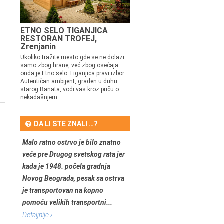
ETNO SELO TIGANJICA
RESTORAN TROFEJ,
Zrenjanin
Ukoliko tražite mesto gde se ne dolazi
samo zbog hrane, već zbog osećaja –
onda je Etno selo Tiganjica pravi izbor.
Autentičan ambijent, građen u duhu
starog Banata, vodi vas kroz priču o
nekadašnjem...
DA LI STE ZNALI …?
Malo ratno ostrvo je bilo znatno
veće pre Drugog svetskog rata jer
kada je 1948. počela gradnja
Novog Beograda, pesak sa ostrva
je transportovan na kopno
pomoću velikih transportni...
Detaljnije ›