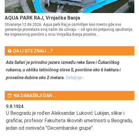
AQUA PARK RAJ, Vrnjačka Banja
Otvaranje 12.06.2026. Aqua park Raj je osmišljen kao mesto gde sve
generacije pronalaze svoj način da uživaju – od igre do potpunog opuštanja.
Na impresivnoj površini u srcu Vrnjačka Banja prostire...
DA LI STE ZNALI …?
Ada Safari je prirodno jezero između reke Save i Čukaričkog
rukavca, u obliku latiničnog slova S, površine oko 6 hektara i
prosečne dubine oko 2 metara.
Detaljnije ›
NA DANAŠNJI DAN …
9.8.1924.
9.
U Beogradu je rođen Aleksandar Luković Lukijan, slikar i
Pr
grafičar, profesor Fakulteta likovnih umetnosti u Beogradu,
JA
d
jedan od osnivača "Decembarske grupe".