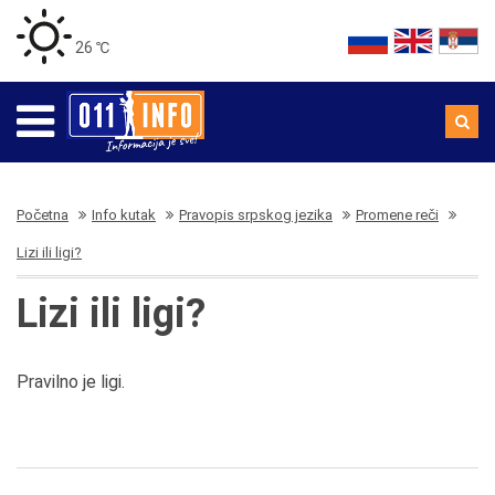
26 ℃
Početna
Info kutak
Pravopis srpskog jezika
Promene reči
Lizi ili ligi?
Lizi ili ligi?
Pravilno je ligi.