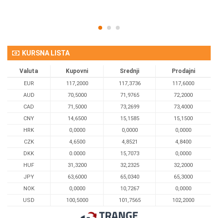
KURSNA LISTA
Valuta
Kupovni
Srednji
Prodajni
EUR
117,2000
117,3736
117,6000
AUD
70,5000
71,9765
72,2000
CAD
71,5000
73,2699
73,4000
CNY
14,6500
15,1585
15,1500
HRK
0,0000
0,0000
0,0000
CZK
4,6500
4,8521
4,8400
DKK
0.0000
15,7073
0,0000
HUF
31,3200
32,2325
32,2000
JPY
63,6000
65,0340
65,3000
NOK
0,0000
10,7267
0,0000
USD
100,5000
101,7565
102,2000