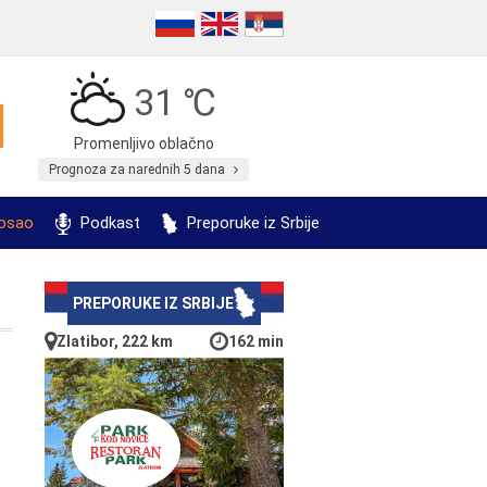
31 ℃
Promenljivo oblačno
Prognoza za narednih 5 dana
posao
Podkast
Preporuke iz Srbije
PREPORUKE IZ SRBIJE
Zlatibor, 222 km
162 min