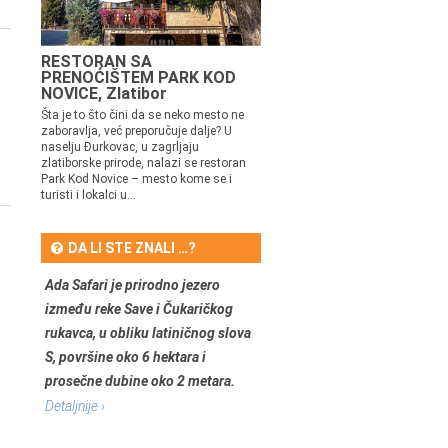
RESTORAN SA
PRENOĆIŠTEM PARK KOD
NOVICE, Zlatibor
Šta je to što čini da se neko mesto ne
zaboravlja, već preporučuje dalje? U
naselju Đurkovac, u zagrljaju
zlatiborske prirode, nalazi se restoran
Park Kod Novice – mesto kome se i
turisti i lokalci u...
DA LI STE ZNALI …?
Ada Safari je prirodno jezero
između reke Save i Čukaričkog
rukavca, u obliku latiničnog slova
S, površine oko 6 hektara i
prosečne dubine oko 2 metara.
Detaljnije ›