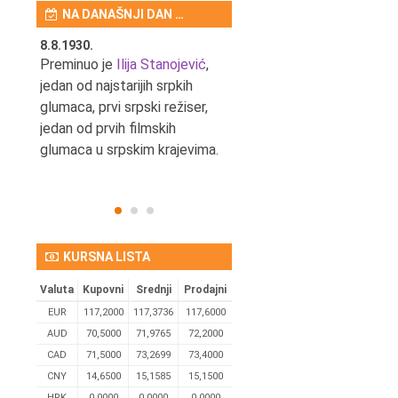
NA DANAŠNJI DAN …
8.8.1930.
8.8.1898.
nović,
Preminuo je
Ilija Stanojević
,
U Beogradu je rođen Pavle
ditelj,
jedan od najstarijih srpkih
Bihalji, književnik i izdavač.
eta
glumaca, prvi srpski režiser,
jedan od prvih filmskih
glumaca u srpskim krajevima.
KURSNA LISTA
Valuta
Kupovni
Srednji
Prodajni
EUR
117,2000
117,3736
117,6000
AUD
70,5000
71,9765
72,2000
CAD
71,5000
73,2699
73,4000
CNY
14,6500
15,1585
15,1500
HRK
0,0000
0,0000
0,0000