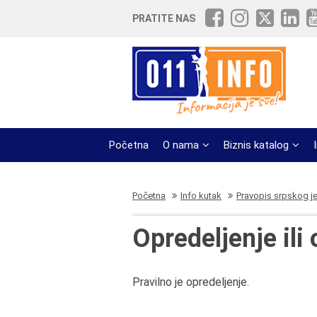
PRATITE NAS
Početna
O nama
Biznis katalog
Početna
Info kutak
Pravopis srpskog j
Opredeljenje ili
Pravilno je opredeljenje.