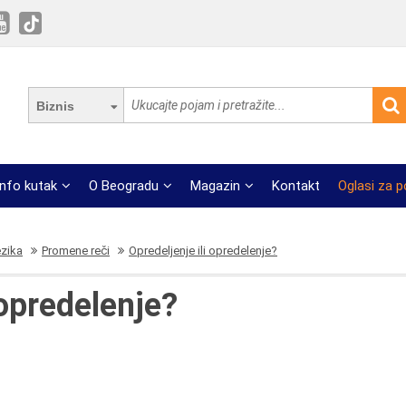
Biznis
Info kutak
O Beogradu
Magazin
Kontakt
Oglasi za 
ezika
Promene reči
Opredeljenje ili opredelenje?
 opredelenje?