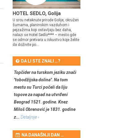
HOTEL SEDLO, Golija
U srcu netaknute prirode Golije, okružen
šumama, planinskim vazduhom i
pejzažima koji ostavljaju bez daha,
nalazi se Hotel Sedlo**** – mesto gde
se odmor pretvara u iskustvo koje želite
da doživite po...
DA LI STE ZNALI …?
Topčider na turskom jeziku znači
"tobodžijska dolina". Na tom
mestu su Turci počeli da liju
topove za napad na utvrđeni
Beograd 1521. godine. Knez
Miloš Obrenović je 1831. godine
z...
Detaljnije ›
NA DANAŠNJI DAN …