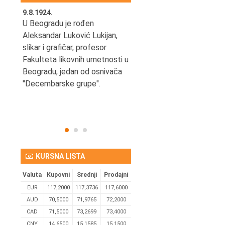
9.8.1924.
9.8.2013.
šao u
U Beogradu je rođen
Preminuo je Vladimir Šams,
e
Aleksandar Luković Lukijan,
mašinski inženjer, pilot,
vetni
slikar i grafičar, profesor
kapetan JAT-a,
Fakulteta likovnih umetnosti u
počasni predsednik Aero-
ih
Beogradu, jedan od osnivača
kluba "Naša krila".
užno
"Decembarske grupe".
KURSNA LISTA
Valuta
Kupovni
Srednji
Prodajni
EUR
117,2000
117,3736
117,6000
AUD
70,5000
71,9765
72,2000
CAD
71,5000
73,2699
73,4000
CNY
14,6500
15,1585
15,1500