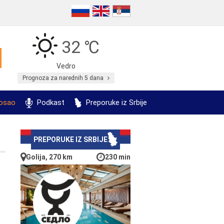
32 ℃
Vedro
Prognoza za narednih 5 dana
posao
Podkast
Preporuke iz Srbije
PREPORUKE IZ SRBIJE
Golija, 270 km
230 min