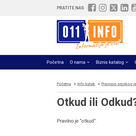
PRATITE NAS
Početna
O nama
Biznis katalog
Početna
Info kutak
Pravopis srpskog j
Otkud ili Odkud
Pravilno je “otkud”.