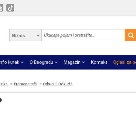
Biznis
Info kutak
O Beogradu
Magazin
Kontakt
Oglasi za 
ezika
Promene reči
Otkud ili Odkud?
?