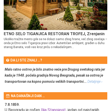
ETNO SELO TIGANJICA RESTORAN TROFEJ, Zrenjanin
Ukoliko tražite mesto gde se ne dolazi samo zbog hrane, već zbog osećaja –
onda je Etno selo Tiganjica pravi izbor. Autentičan ambijent, građen u duhu
starog Banata, vodi vas kroz priču o nekadašnjem...
DA LI STE ZNALI …?
Malo ratno ostrvo je bilo znatno veće pre Drugog svetskog rata jer
kada je 1948. počela gradnja Novog Beograda, pesak sa ostrva je
transportovan na kopno pomoću velikih transportni...
Detaljnije ›
NA DANAŠNJI DAN …
7.8.1859.
7.
U Beogradu je rođen
Ilija Stanojević
, jedan od najstarijih
U 