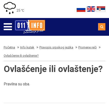
25 ℃
Početna
Info kutak
Pravopis srpskog jezika
Promene reči
Ovlašćenje ili ovlaštenje?
Ovlašćenje ili ovlaštenje?
Pravilna su oba.