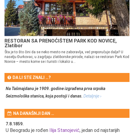
RESTORAN SA PRENOĆIŠTEM PARK KOD NOVICE,
Zlatibor
Šta je to što čini da se neko mesto ne zaboravlja, već preporučuje dalje? U
naselju Đurkovac, u zagrljaju zlatiborske prirode, nalazi se restoran Park Kod
Novice – mesto kome se i turisti i lokalci u...
DA LI STE ZNALI …?
Na Tašmajdanu je 1909. godine izgrađena prva srpska
Seizmološka stanica, koja postoji i danas.
Detaljnije ›
NA DANAŠNJI DAN …
7.8.1859.
7.
U Beogradu je rođen
Ilija Stanojević
, jedan od najstarijih
U 