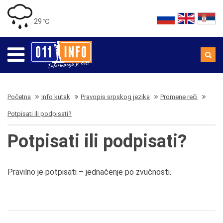
29 ℃
Početna
Info kutak
Pravopis srpskog jezika
Promene reči
Potpisati ili podpisati?
Potpisati ili podpisati?
Pravilno je potpisati – jednačenje po zvučnosti.