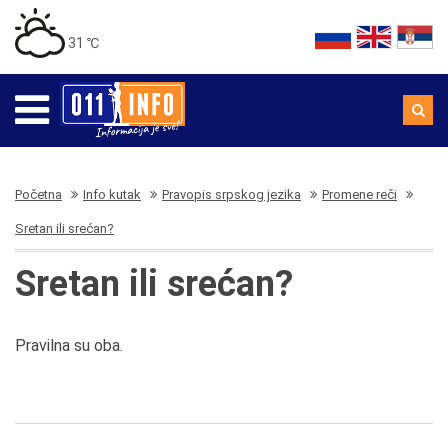
31 ℃
Početna
Info kutak
Pravopis srpskog jezika
Promene reči
Sretan ili srećan?
Sretan ili srećan?
Pravilna su oba.