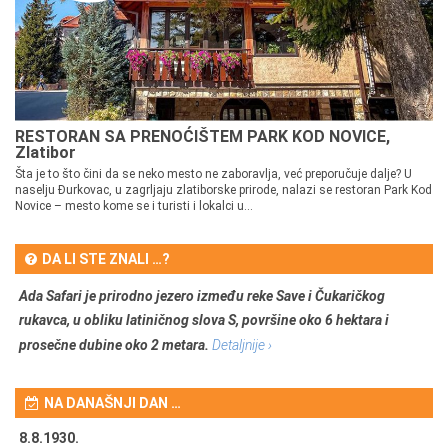
RESTORAN SA PRENOĆIŠTEM PARK KOD NOVICE,
Zlatibor
Šta je to što čini da se neko mesto ne zaboravlja, već preporučuje dalje? U
naselju Đurkovac, u zagrljaju zlatiborske prirode, nalazi se restoran Park Kod
Novice – mesto kome se i turisti i lokalci u...
DA LI STE ZNALI …?
Ada Safari je prirodno jezero između reke Save i Čukaričkog
rukavca, u obliku latiničnog slova S, površine oko 6 hektara i
prosečne dubine oko 2 metara.
Detaljnije ›
NA DANAŠNJI DAN …
8.8.1930.
8.