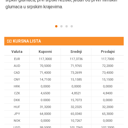
glumaca u srpskim krajevima.
KURSNA LISTA
Valuta
Kupovni
Srednji
Prodajni
EUR
117,3000
117,3736
117,7000
AUD
70,5000
71,9765
72,2000
CAD
71,4000
73,2699
73,4000
CNY
14,7100
15,1585
15,1500
HRK
0,0000
0,0000
0,0000
CZK
4,6500
4,8521
4,8400
DKK
0.0000
15,7073
0,0000
HUF
31,3200
32,2325
32,2000
JPY
64,0000
65,0340
65,3000
NOK
0,0000
10,7267
0,0000
USD
99,5000
101,7565
102,2000