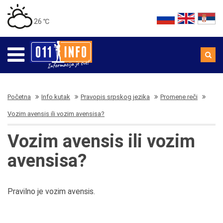
26 ℃
Početna
Info kutak
Pravopis srpskog jezika
Promene reči
Vozim avensis ili vozim avensisa?
Vozim avensis ili vozim
avensisa?
Pravilno je vozim avensis.