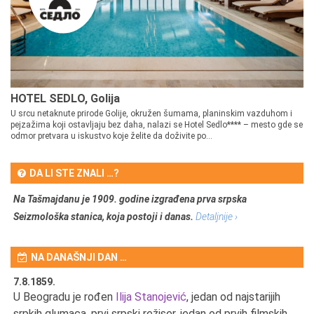
HOTEL SEDLO, Golija
U srcu netaknute prirode Golije, okružen šumama, planinskim vazduhom i
pejzažima koji ostavljaju bez daha, nalazi se Hotel Sedlo**** – mesto gde se
odmor pretvara u iskustvo koje želite da doživite po...
DA LI STE ZNALI …?
Na Tašmajdanu je 1909. godine izgrađena prva srpska
Seizmološka stanica, koja postoji i danas.
Detaljnije ›
NA DANAŠNJI DAN …
7.8.1859.
7.
U Beogradu je rođen
Ilija Stanojević
, jedan od najstarijih
U 
srpkih glumaca, prvi srpski režiser, jedan od prvih filmskih
red