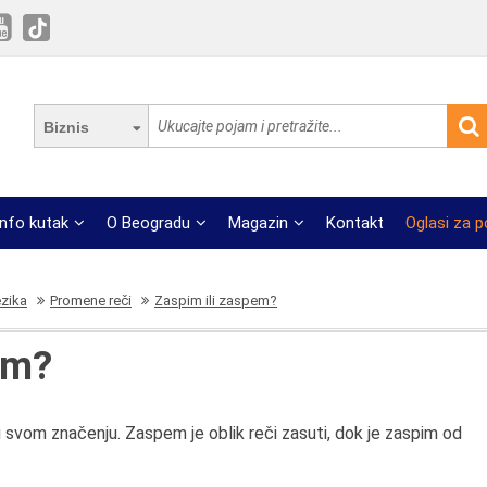
Biznis
Info kutak
O Beogradu
Magazin
Kontakt
Oglasi za 
ezika
Promene reči
Zaspim ili zaspem?
em?
 u svom značenju. Zaspem je oblik reči zasuti, dok je zaspim od