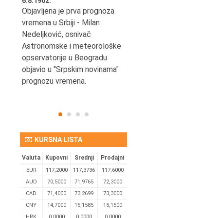
6.8.1902.
6.8.2004.
nović,
Objavljena je prva prognoza
Odigrana je košarkaška
vremena u Srbiji - Milan
prijateljska utakmica izmeđ
ena
Nedeljković, osnivač
SCG i SAD u Beogradskoj
Astronomske i meteorološke
Areni.
opservatorije u Beogradu
objavio u "Srpskim novinama"
prognozu vremena.
KURSNA LISTA
Valuta
Kupovni
Srednji
Prodajni
EUR
117,2000
117,3736
117,6000
AUD
70,5000
71,9765
72,3000
CAD
71,4000
73,2699
73,3000
CNY
14,7000
15,1585
15,1500
HRK
0,0000
0,0000
0,0000