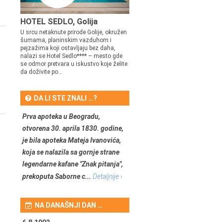
HOTEL SEDLO, Golija
U srcu netaknute prirode Golije, okružen
šumama, planinskim vazduhom i
pejzažima koji ostavljaju bez daha,
nalazi se Hotel Sedlo**** – mesto gde
se odmor pretvara u iskustvo koje želite
da doživite po...
DA LI STE ZNALI …?
Prva apoteka u Beogradu,
otvorena 30. aprila 1830. godine,
je bila apoteka Mateja Ivanovića,
koja se nalazila sa gornje strane
legendarne kafane "Znak pitanja",
prekoputa Saborne c...
Detaljnije ›
NA DANAŠNJI DAN …