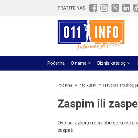
PRATITE NAS
Početna
O nama
Biznis katalog
Početna
Info kutak
Pravopis srpskog j
Zaspim ili zasp
Ovo su različite reči i obe se koriste
zaspati.