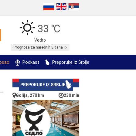
33 ℃
Vedro
Prognoza za narednih 5 dana
posao
Podkast
Preporuke iz Srbije
PREPORUKE IZ SRBIJE
Golija, 270 km
230 min