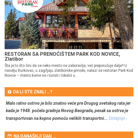
RESTORAN SA PRENOĆIŠTEM PARK KOD NOVICE,
Zlatibor
Šta je to što čini da se neko mesto ne zaboravlja, već preporučuje dalje? U
naselju Đurkovac, u zagrljaju zlatiborske prirode, nalazi se restoran Park Kod
Novice – mesto kome se i turisti i lokalci u...
DA LI STE ZNALI …?
Malo ratno ostrvo je bilo znatno veće pre Drugog svetskog rata jer
kada je 1948. počela gradnja Novog Beograda, pesak sa ostrva je
transportovan na kopno pomoću velikih transportni...
Detaljnije ›
NA DANAŠNJI DAN …