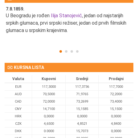
7.8.1859.
7.
U Beogradu je rođen
Ilija Stanojević
, jedan od najstarijih
U 
srpkih glumaca, prvi srpski režiser, jedan od prvih filmskih
red
glumaca u srpskim krajevima.
KURSNA LISTA
Valuta
Kupovni
Srednji
Prodajni
EUR
117,3000
117,3736
117,7000
AUD
70,5000
71,9765
72,2000
CAD
72,0000
73,2699
73,4000
CNY
14,7100
15,1585
15,1500
HRK
0,0000
0,0000
0,0000
CZK
4,6500
4,8521
4,8400
DKK
0.0000
15,7073
0,0000