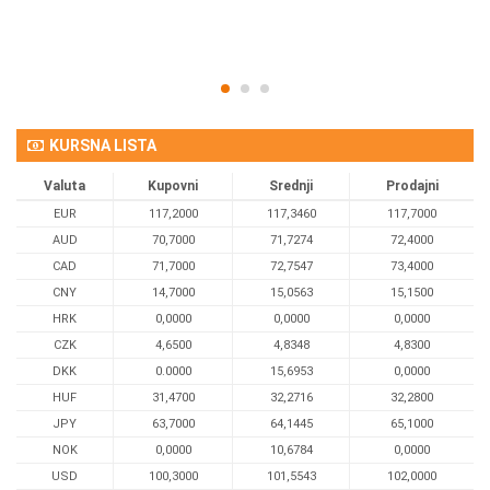
KURSNA LISTA
Valuta
Kupovni
Srednji
Prodajni
EUR
117,2000
117,3460
117,7000
AUD
70,7000
71,7274
72,4000
CAD
71,7000
72,7547
73,4000
CNY
14,7000
15,0563
15,1500
HRK
0,0000
0,0000
0,0000
CZK
4,6500
4,8348
4,8300
DKK
0.0000
15,6953
0,0000
HUF
31,4700
32,2716
32,2800
JPY
63,7000
64,1445
65,1000
NOK
0,0000
10,6784
0,0000
USD
100,3000
101,5543
102,0000