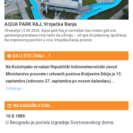
AQUA PARK RAJ, Vrnjačka Banja
Otvaranje 12.06.2026. Aqua park Raj je osmišljen kao mesto gde sve
generacije pronalaze svoj način da uživaju – od igre do potpunog opuštanja.
Na impresivnoj površini u srcu Vrnjačka Banja prostire...
DA LI STE ZNALI …?
Na Košutnjaku se nalazi Republički hidrometeorološki zavod.
Ministarstvo prosvete i crkvenih poslova Kraljevine Srbije je 15.
septembra (odnosno 27. septembra po novom kalendaru)...
Detaljnije ›
NA DANAŠNJI DAN …
10.8.1889.
10
U Beogradu je počela izgradnja Svetosavskog doma.
Ut
Om