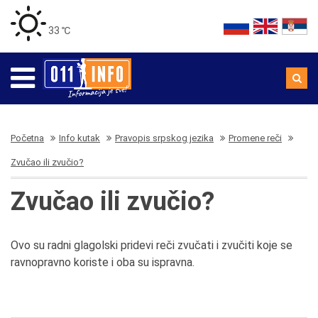
33 ℃
Početna
Info kutak
Pravopis srpskog jezika
Promene reči
Zvučao ili zvučio?
Zvučao ili zvučio?
Ovo su radni glagolski pridevi reči zvučati i zvučiti koje se
ravnopravno koriste i oba su ispravna.