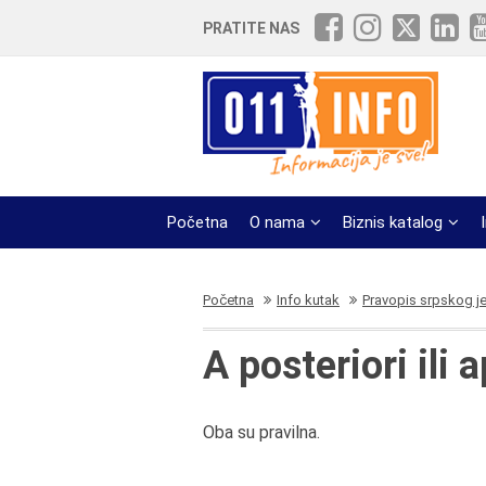
PRATITE NAS
Početna
O nama
Biznis katalog
Početna
Info kutak
Pravopis srpskog j
A posteriori ili 
Oba su pravilna.