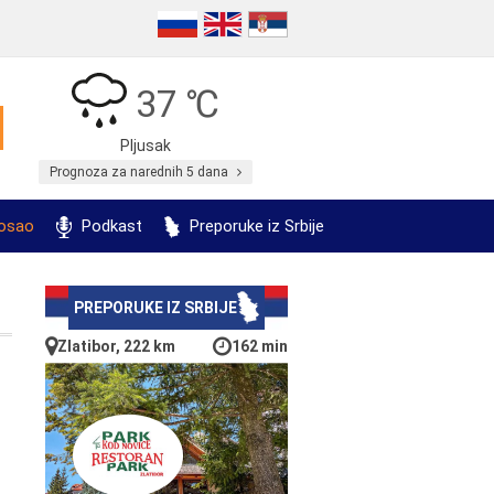
37 ℃
Pljusak
Prognoza za narednih 5 dana
posao
Podkast
Preporuke iz Srbije
PREPORUKE IZ SRBIJE
Zlatibor, 222 km
162 min