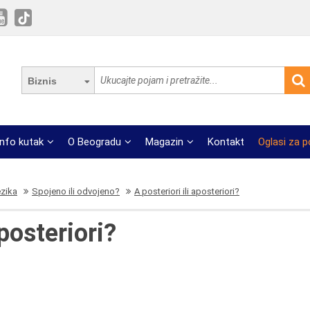
Biznis
Info kutak
O Beogradu
Magazin
Kontakt
Oglasi za 
ezika
Spojeno ili odvojeno?
A posteriori ili aposteriori?
aposteriori?