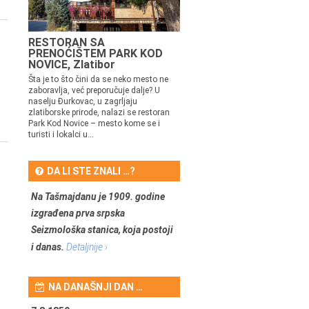
RESTORAN SA
PRENOĆIŠTEM PARK KOD
NOVICE, Zlatibor
Šta je to što čini da se neko mesto ne
zaboravlja, već preporučuje dalje? U
naselju Đurkovac, u zagrljaju
zlatiborske prirode, nalazi se restoran
Park Kod Novice – mesto kome se i
turisti i lokalci u...
DA LI STE ZNALI …?
Na Tašmajdanu je 1909. godine
izgrađena prva srpska
Seizmološka stanica, koja postoji
i danas.
Detaljnije ›
NA DANAŠNJI DAN …