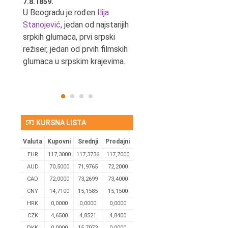
7.8.1859.
7.8.1855.
tić,
U Beogradu je rođen
Ilija
U Beogradu je rođen Svetis
Stanojević
, jedan od najstarijih
Dinulović, pozorišni glumac 
srpkih glumaca, prvi srpski
reditelj.
režiser, jedan od prvih filmskih
glumaca u srpskim krajevima.
KURSNA LISTA
Valuta
Kupovni
Srednji
Prodajni
EUR
117,3000
117,3736
117,7000
AUD
70,5000
71,9765
72,2000
CAD
72,0000
73,2699
73,4000
CNY
14,7100
15,1585
15,1500
HRK
0,0000
0,0000
0,0000
CZK
4,6500
4,8521
4,8400
DKK
0.0000
15,7073
0,0000