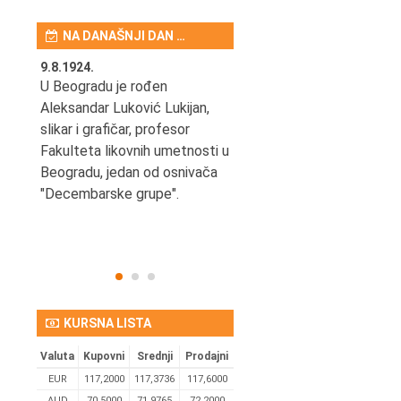
NA DANAŠNJI DAN …
9.8.1924.
9.8.2013.
šao u
U Beogradu je rođen
Preminuo je Vladimir Šams,
e
Aleksandar Luković Lukijan,
mašinski inženjer, pilot,
vetni
slikar i grafičar, profesor
kapetan JAT-a,
Fakulteta likovnih umetnosti u
počasni predsednik Aero-
ih
Beogradu, jedan od osnivača
kluba "Naša krila".
užno
"Decembarske grupe".
KURSNA LISTA
Valuta
Kupovni
Srednji
Prodajni
EUR
117,2000
117,3736
117,6000
AUD
70,5000
71,9765
72,2000