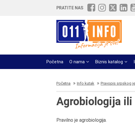
PRATITE NAS
Početna
O nama
Biznis katalog
Početna
Info kutak
Pravopis srpskog j
Agrobiologija ili
Pravilno je agrobiologija.