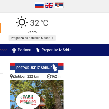
32 ℃
Vedro
Prognoza za narednih 5 dana
posao
Podkast
Preporuke iz Srbije
PREPORUKE IZ SRBIJE
Zlatibor, 222 km
162 min