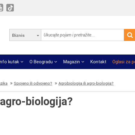
Biznis
Info kutak
O Beogradu
Magazin
Kontakt
Oglasi za 
ezika
Spojeno ili odvojeno?
Agrobiologija ili agro-biologija?
 agro-biologija?