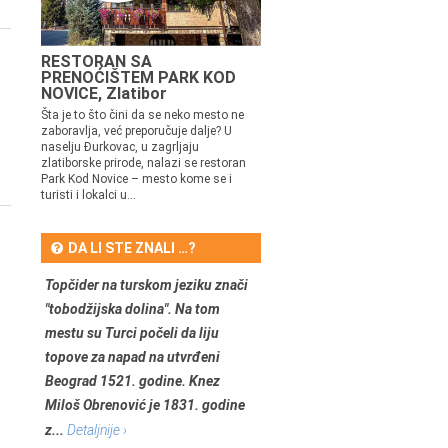
RESTORAN SA
PRENOĆIŠTEM PARK KOD
NOVICE, Zlatibor
Šta je to što čini da se neko mesto ne
zaboravlja, već preporučuje dalje? U
naselju Đurkovac, u zagrljaju
zlatiborske prirode, nalazi se restoran
Park Kod Novice – mesto kome se i
turisti i lokalci u...
DA LI STE ZNALI …?
Topčider na turskom jeziku znači
"tobodžijska dolina". Na tom
mestu su Turci počeli da liju
topove za napad na utvrđeni
Beograd 1521. godine. Knez
Miloš Obrenović je 1831. godine
z...
Detaljnije ›