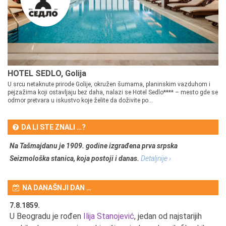
HOTEL SEDLO, Golija
U srcu netaknute prirode Golije, okružen šumama, planinskim vazduhom i
pejzažima koji ostavljaju bez daha, nalazi se Hotel Sedlo**** – mesto gde se
odmor pretvara u iskustvo koje želite da doživite po...
DA LI STE ZNALI …?
Na Tašmajdanu je 1909. godine izgrađena prva srpska
Seizmološka stanica, koja postoji i danas.
Detaljnije ›
NA DANAŠNJI DAN …
7.8.1859.
7.
U Beogradu je rođen
Ilija Stanojević
, jedan od najstarijih
U 