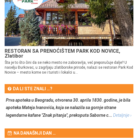
RESTORAN SA PRENOĆIŠTEM PARK KOD NOVICE,
Zlatibor
Šta je to što čini da se neko mesto ne zaboravlja, već preporučuje dalje? U
naselju Đurkovac, u zagrljaju zlatiborske prirode, nalazi se restoran Park Kod
Novice – mesto kome se i turisti i lokalci u...
DA LI STE ZNALI …?
Prva apoteka u Beogradu, otvorena 30. aprila 1830. godine, je bila
apoteka Mateja Ivanovića, koja se nalazila sa gornje strane
legendarne kafane "Znak pitanja", prekoputa Saborne c...
Detaljnije ›
NA DANAŠNJI DAN …