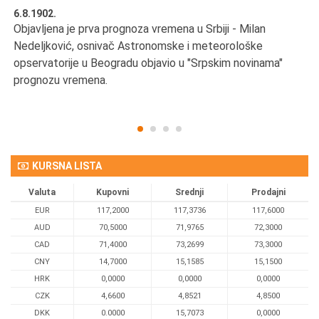
6.8.1902.
6.
Objavljena je prva prognoza vremena u Srbiji - Milan
Od
Nedeljković, osnivač Astronomske i meteorološke
SA
opservatorije u Beogradu objavio u "Srpskim novinama"
prognozu vremena.
KURSNA LISTA
Valuta
Kupovni
Srednji
Prodajni
EUR
117,2000
117,3736
117,6000
AUD
70,5000
71,9765
72,3000
CAD
71,4000
73,2699
73,3000
CNY
14,7000
15,1585
15,1500
HRK
0,0000
0,0000
0,0000
CZK
4,6600
4,8521
4,8500
DKK
0.0000
15,7073
0,0000