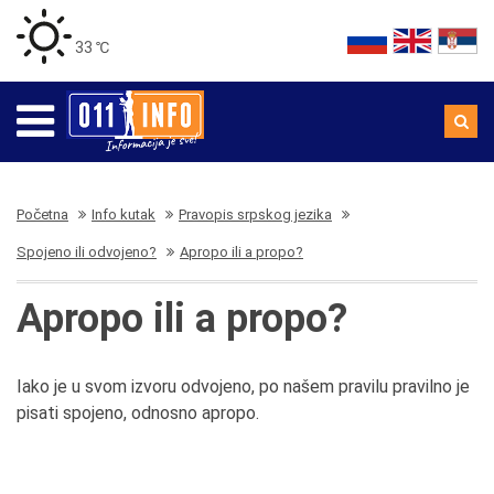
33 ℃
Početna
Info kutak
Pravopis srpskog jezika
Spojeno ili odvojeno?
Apropo ili a propo?
Apropo ili a propo?
Iako je u svom izvoru odvojeno, po našem pravilu pravilno je
pisati spojeno, odnosno apropo.