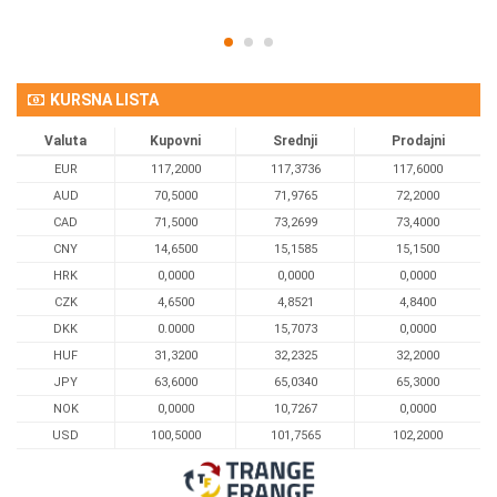
KURSNA LISTA
Valuta
Kupovni
Srednji
Prodajni
EUR
117,2000
117,3736
117,6000
AUD
70,5000
71,9765
72,2000
CAD
71,5000
73,2699
73,4000
CNY
14,6500
15,1585
15,1500
HRK
0,0000
0,0000
0,0000
CZK
4,6500
4,8521
4,8400
DKK
0.0000
15,7073
0,0000
HUF
31,3200
32,2325
32,2000
JPY
63,6000
65,0340
65,3000
NOK
0,0000
10,7267
0,0000
USD
100,5000
101,7565
102,2000