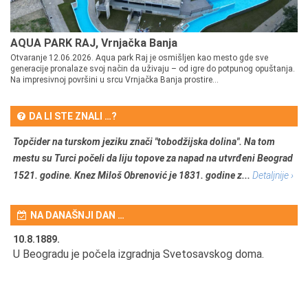
AQUA PARK RAJ, Vrnjačka Banja
Otvaranje 12.06.2026. Aqua park Raj je osmišljen kao mesto gde sve
generacije pronalaze svoj način da uživaju – od igre do potpunog opuštanja.
Na impresivnoj površini u srcu Vrnjačka Banja prostire...
DA LI STE ZNALI …?
Topčider na turskom jeziku znači "tobodžijska dolina". Na tom
mestu su Turci počeli da liju topove za napad na utvrđeni Beograd
1521. godine. Knez Miloš Obrenović je 1831. godine z...
Detaljnije ›
NA DANAŠNJI DAN …
10.8.1889.
10
U Beogradu je počela izgradnja Svetosavskog doma.
Ut
Om