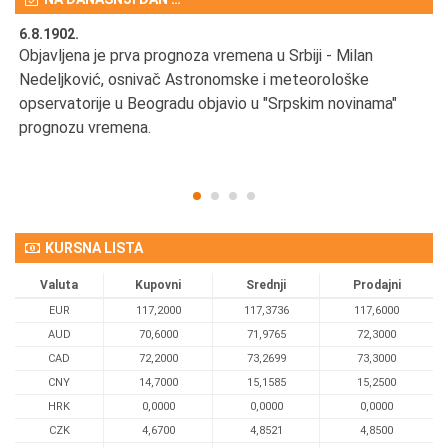
6.8.1902.
6.
Objavljena je prva prognoza vremena u Srbiji - Milan
Od
Nedeljković, osnivač Astronomske i meteorološke
SA
opservatorije u Beogradu objavio u "Srpskim novinama"
prognozu vremena.
KURSNA LISTA
Valuta
Kupovni
Srednji
Prodajni
EUR
117,2000
117,3736
117,6000
AUD
70,6000
71,9765
72,3000
CAD
72,2000
73,2699
73,3000
CNY
14,7000
15,1585
15,2500
HRK
0,0000
0,0000
0,0000
CZK
4,6700
4,8521
4,8500