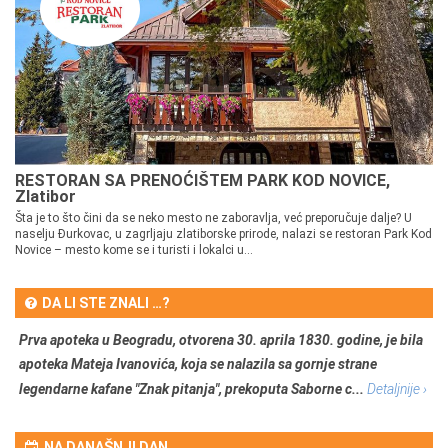
RESTORAN SA PRENOĆIŠTEM PARK KOD NOVICE,
Zlatibor
Šta je to što čini da se neko mesto ne zaboravlja, već preporučuje dalje? U
naselju Đurkovac, u zagrljaju zlatiborske prirode, nalazi se restoran Park Kod
Novice – mesto kome se i turisti i lokalci u...
DA LI STE ZNALI …?
Prva apoteka u Beogradu, otvorena 30. aprila 1830. godine, je bila
apoteka Mateja Ivanovića, koja se nalazila sa gornje strane
legendarne kafane "Znak pitanja", prekoputa Saborne c...
Detaljnije ›
NA DANAŠNJI DAN …