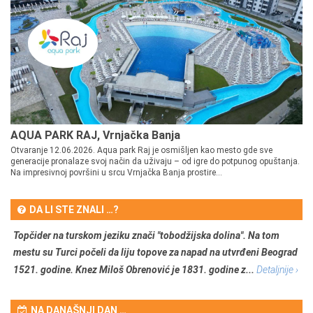
AQUA PARK RAJ, Vrnjačka Banja
Otvaranje 12.06.2026. Aqua park Raj je osmišljen kao mesto gde sve
generacije pronalaze svoj način da uživaju – od igre do potpunog opuštanja.
Na impresivnoj površini u srcu Vrnjačka Banja prostire...
DA LI STE ZNALI …?
Topčider na turskom jeziku znači "tobodžijska dolina". Na tom
mestu su Turci počeli da liju topove za napad na utvrđeni Beograd
1521. godine. Knez Miloš Obrenović je 1831. godine z...
Detaljnije ›
NA DANAŠNJI DAN …