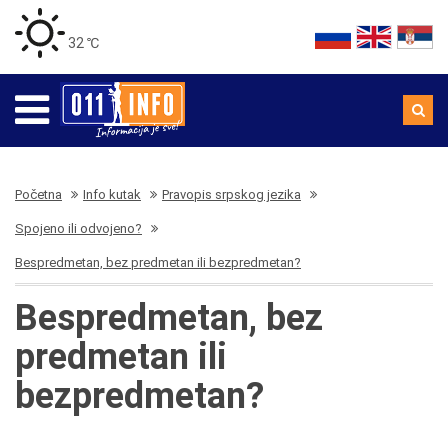
32 ℃
Početna
Info kutak
Pravopis srpskog jezika
Spojeno ili odvojeno?
Bespredmetan, bez predmetan ili bezpredmetan?
Bespredmetan, bez
predmetan ili
bezpredmetan?