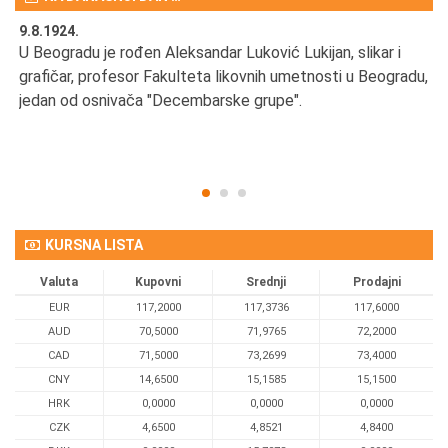
9.8.1924.
9.
U Beogradu je rođen Aleksandar Luković Lukijan, slikar i
Pr
grafičar, profesor Fakulteta likovnih umetnosti u Beogradu,
JA
d
jedan od osnivača "Decembarske grupe".
KURSNA LISTA
Valuta
Kupovni
Srednji
Prodajni
EUR
117,2000
117,3736
117,6000
AUD
70,5000
71,9765
72,2000
CAD
71,5000
73,2699
73,4000
CNY
14,6500
15,1585
15,1500
HRK
0,0000
0,0000
0,0000
CZK
4,6500
4,8521
4,8400