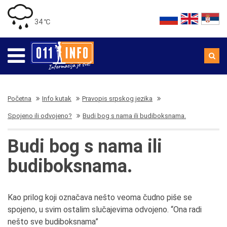
34 ℃
Početna
Info kutak
Pravopis srpskog jezika
Spojeno ili odvojeno?
Budi bog s nama ili budiboksnama.
Budi bog s nama ili
budiboksnama.
Kao prilog koji označava nešto veoma čudno piše se
spojeno, u svim ostalim slučajevima odvojeno. “Ona radi
nešto sve budiboksnama”