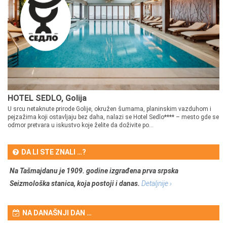
HOTEL SEDLO, Golija
U srcu netaknute prirode Golije, okružen šumama, planinskim vazduhom i
pejzažima koji ostavljaju bez daha, nalazi se Hotel Sedlo**** – mesto gde se
odmor pretvara u iskustvo koje želite da doživite po...
DA LI STE ZNALI …?
Na Tašmajdanu je 1909. godine izgrađena prva srpska
Seizmološka stanica, koja postoji i danas.
Detaljnije ›
NA DANAŠNJI DAN …