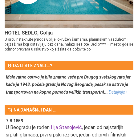
HOTEL SEDLO, Golija
U srcu netaknute prirode Golije, okružen šumama, planinskim vazduhom i
pejzažima koji ostavljaju bez daha, nalazi se Hotel Sedlo**** – mesto gde se
odmor pretvara u iskustvo koje želite da doživite po...
DA LI STE ZNALI …?
Malo ratno ostrvo je bilo znatno veće pre Drugog svetskog rata jer
kada je 1948. počela gradnja Novog Beograda, pesak sa ostrva je
transportovan na kopno pomoću velikih transportni...
Detaljnije ›
NA DANAŠNJI DAN …
7.8.1859.
7.
U Beogradu je rođen
Ilija Stanojević
, jedan od najstarijih
U 
srpkih glumaca, prvi srpski režiser, jedan od prvih filmskih
red