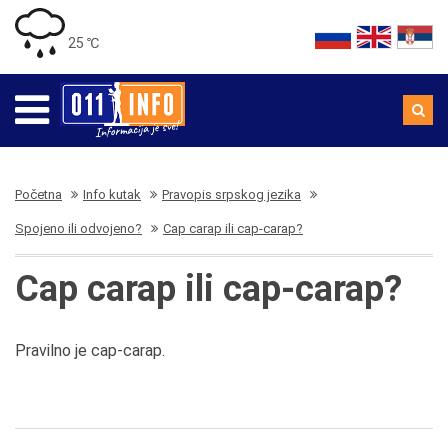
25 ℃
Početna
Info kutak
Pravopis srpskog jezika
Spojeno ili odvojeno?
Cap carap ili cap-carap?
Cap carap ili cap-carap?
Pravilno je cap-carap.