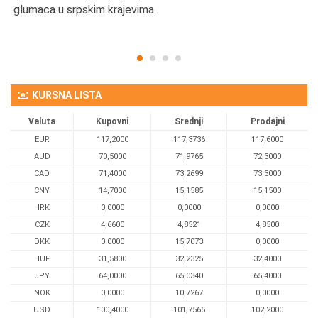
glumaca u srpskim krajevima.
KURSNA LISTA
Valuta
Kupovni
Srednji
Prodajni
EUR
117,2000
117,3736
117,6000
AUD
70,5000
71,9765
72,3000
CAD
71,4000
73,2699
73,3000
CNY
14,7000
15,1585
15,1500
HRK
0,0000
0,0000
0,0000
CZK
4,6600
4,8521
4,8500
DKK
0.0000
15,7073
0,0000
HUF
31,5800
32,2325
32,4000
JPY
64,0000
65,0340
65,4000
NOK
0,0000
10,7267
0,0000
USD
100,4000
101,7565
102,2000