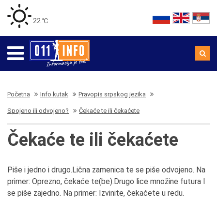
22 ℃
Početna
Info kutak
Pravopis srpskog jezika
Spojeno ili odvojeno?
Čekaće te ili čekaćete
Čekaće te ili čekaćete
Piše i jedno i drugo.Lična zamenica te se piše odvojeno. Na
primer: Oprezno, čekaće te(be).Drugo lice množine futura I
se piše zajedno. Na primer: Izvinite, čekaćete u redu.