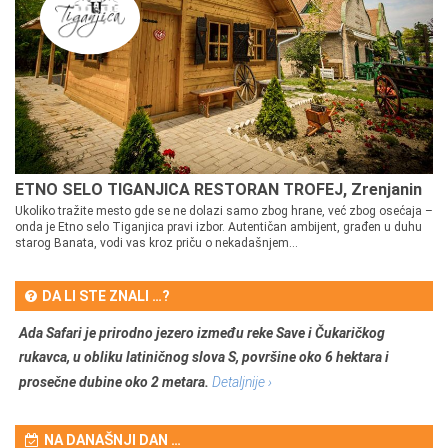
ETNO SELO TIGANJICA RESTORAN TROFEJ, Zrenjanin
Ukoliko tražite mesto gde se ne dolazi samo zbog hrane, već zbog osećaja –
onda je Etno selo Tiganjica pravi izbor. Autentičan ambijent, građen u duhu
starog Banata, vodi vas kroz priču o nekadašnjem...
DA LI STE ZNALI …?
Ada Safari je prirodno jezero između reke Save i Čukaričkog
rukavca, u obliku latiničnog slova S, površine oko 6 hektara i
prosečne dubine oko 2 metara.
Detaljnije ›
NA DANAŠNJI DAN …