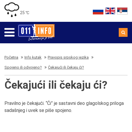
25 ℃
Početna
Info kutak
Pravopis srpskog jezika
Spojeno ili odvojeno?
Čekajući ili čekaju ći?
Čekajući ili čekaju ći?
Pravilno je čekajući. “Ći” je sastavni deo glagolskog priloga
sadašnjeg i uvek se piše spojeno.