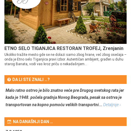
ETNO SELO TIGANJICA RESTORAN TROFEJ, Zrenjanin
Ukoliko tražite mesto gde se ne dolazi samo zbog hrane, već zbog osećaja –
onda je Etno selo Tiganjica pravi izbor. Autentičan ambijent, građen u duhu
starog Banata, vodi vas kroz priču o nekadašnjem...
DA LI STE ZNALI …?
Malo ratno ostrvo je bilo znatno veće pre Drugog svetskog rata jer
kada je 1948. počela gradnja Novog Beograda, pesak sa ostrva je
transportovan na kopno pomoću velikih transportni...
Detaljnije ›
NA DANAŠNJI DAN …