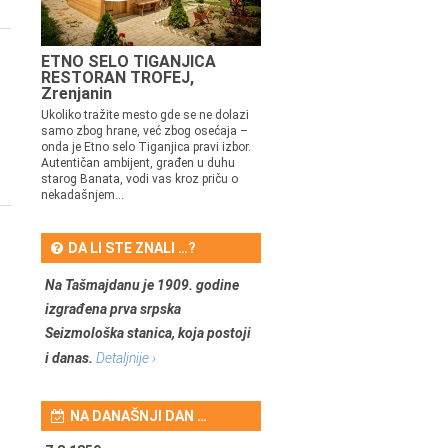
ETNO SELO TIGANJICA
RESTORAN TROFEJ,
Zrenjanin
Ukoliko tražite mesto gde se ne dolazi
samo zbog hrane, već zbog osećaja –
onda je Etno selo Tiganjica pravi izbor.
Autentičan ambijent, građen u duhu
starog Banata, vodi vas kroz priču o
nekadašnjem...
DA LI STE ZNALI …?
Na Tašmajdanu je 1909. godine
izgrađena prva srpska
Seizmološka stanica, koja postoji
i danas.
Detaljnije ›
NA DANAŠNJI DAN …