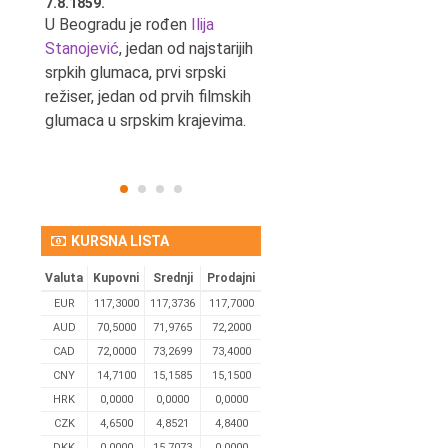
7.8.1859.
7.8.1855.
tić,
U Beogradu je rođen
Ilija
U Beogradu je rođen Svetis
Stanojević
, jedan od najstarijih
Dinulović, pozorišni glumac 
srpkih glumaca, prvi srpski
reditelj.
režiser, jedan od prvih filmskih
glumaca u srpskim krajevima.
KURSNA LISTA
Valuta
Kupovni
Srednji
Prodajni
EUR
117,3000
117,3736
117,7000
AUD
70,5000
71,9765
72,2000
CAD
72,0000
73,2699
73,4000
CNY
14,7100
15,1585
15,1500
HRK
0,0000
0,0000
0,0000
CZK
4,6500
4,8521
4,8400
DKK
0.0000
15,7073
0,0000