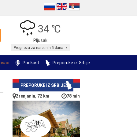
34 ℃
Pljusak
Prognoza za narednih 5 dana
posao
Podkast
Preporuke iz Srbije
PREPORUKE IZ SRBIJE
Zrenjanin, 72 km
78 min