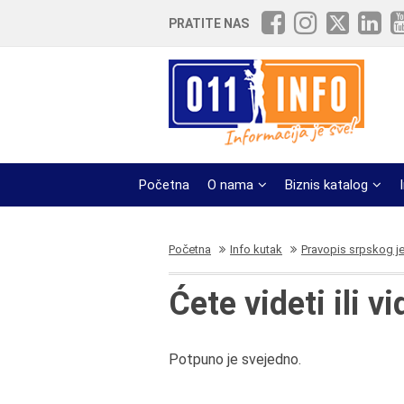
PRATITE NAS
Početna
O nama
Biznis katalog
Početna
Info kutak
Pravopis srpskog j
Ćete videti ili v
Potpuno je svejedno.