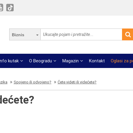
Biznis
Info kutak
O Beogradu
Magazin
Kontakt
Oglasi za 
ezika
Spojeno ili odvojeno?
Ćete videti ili videćete?
idećete?