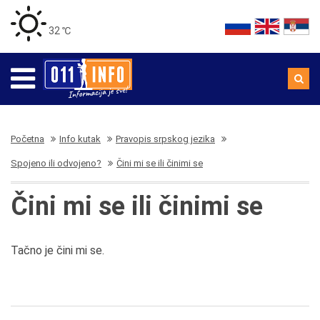
32 ℃
Početna
Info kutak
Pravopis srpskog jezika
Spojeno ili odvojeno?
Čini mi se ili činimi se
Čini mi se ili činimi se
Tačno je čini mi se.