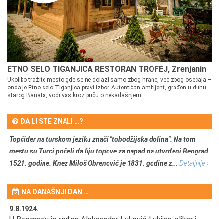
ETNO SELO TIGANJICA RESTORAN TROFEJ, Zrenjanin
Ukoliko tražite mesto gde se ne dolazi samo zbog hrane, već zbog osećaja –
onda je Etno selo Tiganjica pravi izbor. Autentičan ambijent, građen u duhu
starog Banata, vodi vas kroz priču o nekadašnjem...
DA LI STE ZNALI …?
Topčider na turskom jeziku znači "tobodžijska dolina". Na tom
mestu su Turci počeli da liju topove za napad na utvrđeni Beograd
1521. godine. Knez Miloš Obrenović je 1831. godine z...
Detaljnije ›
NA DANAŠNJI DAN …
9.8.1924.
9.