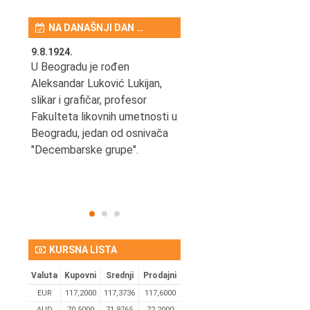
NA DANAŠNJI DAN …
9.8.1924.
9.8.2013.
šao u
U Beogradu je rođen
Preminuo je Vladimir Šams,
e
Aleksandar Luković Lukijan,
mašinski inženjer, pilot,
vetni
slikar i grafičar, profesor
kapetan JAT-a,
Fakulteta likovnih umetnosti u
počasni predsednik Aero-
ih
Beogradu, jedan od osnivača
kluba "Naša krila".
užno
"Decembarske grupe".
KURSNA LISTA
Valuta
Kupovni
Srednji
Prodajni
EUR
117,2000
117,3736
117,6000
AUD
70,5000
71,9765
72,2000