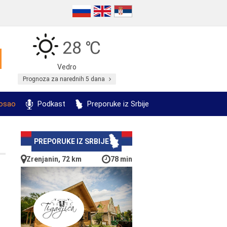
28 ℃
Vedro
Prognoza za narednih 5 dana
posao
Podkast
Preporuke iz Srbije
PREPORUKE IZ SRBIJE
Zrenjanin, 72 km
78 min