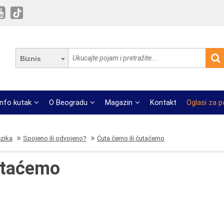
Biznis
Info kutak
O Beogradu
Magazin
Kontakt
Oglasi za 
ezika
Spojeno ili odvojeno?
Ćuta ćemo ili ćutaćemo
utaćemo