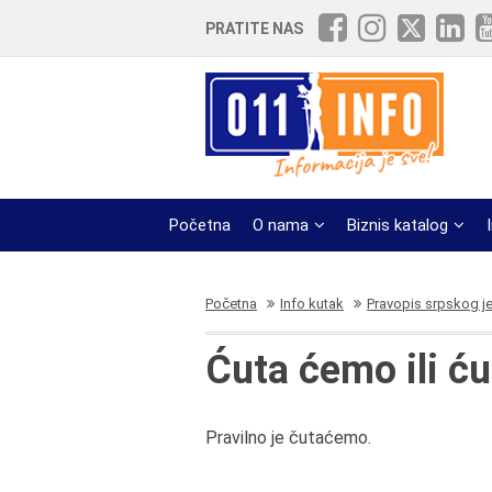
PRATITE NAS
Početna
O nama
Biznis katalog
Početna
Info kutak
Pravopis srpskog j
Ćuta ćemo ili ć
Pravilno je čutaćemo.