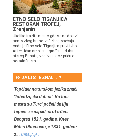
ETNO SELO TIGANJICA
RESTORAN TROFEJ,
Zrenjanin
Ukoliko tražite mesto gde se ne dolazi
samo zbog hrane, već zbog osećaja –
onda je Etno selo Tiganjica pravi izbor.
Autentičan ambijent, građen u duhu
starog Banata, vodi vas kroz priču o
nekadašnjem...
DA LI STE ZNALI …?
Topčider na turskom jeziku znači
"tobodžijska dolina". Na tom
mestu su Turci počeli da liju
topove za napad na utvrđeni
Beograd 1521. godine. Knez
Miloš Obrenović je 1831. godine
z...
Detaljnije ›