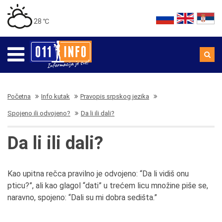
28 ℃
Početna
Info kutak
Pravopis srpskog jezika
Spojeno ili odvojeno?
Da li ili dali?
Da li ili dali?
Kao upitna rečca pravilno je odvojeno: “Da li vidiš onu
pticu?”, ali kao glagol “dati” u trećem licu množine piše se,
naravno, spojeno: “Dali su mi dobra sedišta.”