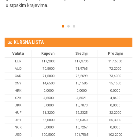
u srpskim krajevima.
KURSNA LISTA
Valuta
Kupovni
Srednji
Prodajni
EUR
117,2000
117,3736
117,6000
AUD
70,5000
71,9765
72,2000
CAD
71,5000
73,2699
73,4000
CNY
14,6500
15,1585
15,1500
HRK
0,0000
0,0000
0,0000
CZK
4,6500
4,8521
4,8400
DKK
0.0000
15,7073
0,0000
HUF
31,3200
32,2325
32,2000
JPY
63,6000
65,0340
65,3000
NOK
0,0000
10,7267
0,0000
USD
100,5000
101,7565
102,2000