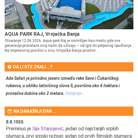
AQUA PARK RAJ, Vrnjačka Banja
Otvaranje 12.06.2026. Aqua park Raj je osmišljen kao mesto gde sve
generacije pronalaze svoj način da uživaju – od igre do potpunog opuštanja.
Na impresivnoj površini u srcu Vrnjačka Banja prostire...
DA LI STE ZNALI …?
Ada Safari je prirodno jezero između reke Save i Čukaričkog
rukavca, u obliku latiničnog slova S, površine oko 6 hektara i
prosečne dubine oko 2 metara.
Detaljnije ›
NA DANAŠNJI DAN …
8.8.1930.
8.
Preminuo je
Ilija Stanojević
, jedan od najstarijih srpkih
U 
u
glumaca, prvi srpski režiser, jedan od prvih filmskih glumaca