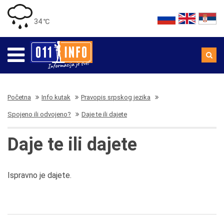
34 ℃
Početna
Info kutak
Pravopis srpskog jezika
Spojeno ili odvojeno?
Daje te ili dajete
Daje te ili dajete
Ispravno je dajete.