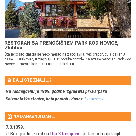
RESTORAN SA PRENOĆIŠTEM PARK KOD NOVICE,
Zlatibor
Šta je to što čini da se neko mesto ne zaboravlja, već preporučuje dalje? U
naselju Đurkovac, u zagrljaju zlatiborske prirode, nalazi se restoran Park Kod
Novice – mesto kome se i turisti i lokalci u...
DA LI STE ZNALI …?
Na Tašmajdanu je 1909. godine izgrađena prva srpska
Seizmološka stanica, koja postoji i danas.
Detaljnije ›
NA DANAŠNJI DAN …
7.8.1859.
7.
U Beogradu je rođen
Ilija Stanojević
, jedan od najstarijih
U 