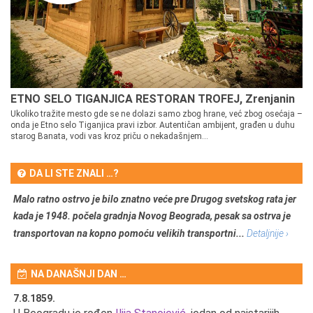
ETNO SELO TIGANJICA RESTORAN TROFEJ, Zrenjanin
Ukoliko tražite mesto gde se ne dolazi samo zbog hrane, već zbog osećaja –
onda je Etno selo Tiganjica pravi izbor. Autentičan ambijent, građen u duhu
starog Banata, vodi vas kroz priču o nekadašnjem...
DA LI STE ZNALI …?
Malo ratno ostrvo je bilo znatno veće pre Drugog svetskog rata jer
kada je 1948. počela gradnja Novog Beograda, pesak sa ostrva je
transportovan na kopno pomoću velikih transportni...
Detaljnije ›
NA DANAŠNJI DAN …
7.8.1859.
7.