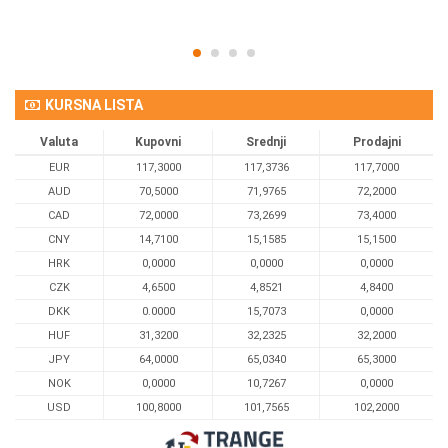
KURSNA LISTA
Valuta
Kupovni
Srednji
Prodajni
EUR
117,3000
117,3736
117,7000
AUD
70,5000
71,9765
72,2000
CAD
72,0000
73,2699
73,4000
CNY
14,7100
15,1585
15,1500
HRK
0,0000
0,0000
0,0000
CZK
4,6500
4,8521
4,8400
DKK
0.0000
15,7073
0,0000
HUF
31,3200
32,2325
32,2000
JPY
64,0000
65,0340
65,3000
NOK
0,0000
10,7267
0,0000
USD
100,8000
101,7565
102,2000