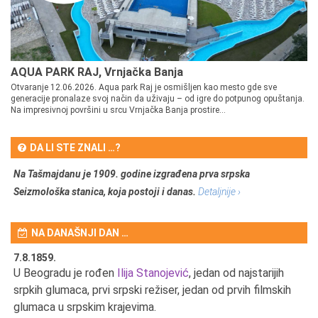
AQUA PARK RAJ, Vrnjačka Banja
Otvaranje 12.06.2026. Aqua park Raj je osmišljen kao mesto gde sve
generacije pronalaze svoj način da uživaju – od igre do potpunog opuštanja.
Na impresivnoj površini u srcu Vrnjačka Banja prostire...
DA LI STE ZNALI …?
Na Tašmajdanu je 1909. godine izgrađena prva srpska
Seizmološka stanica, koja postoji i danas.
Detaljnije ›
NA DANAŠNJI DAN …
7.8.1859.
7.
U Beogradu je rođen
Ilija Stanojević
, jedan od najstarijih
U 
srpkih glumaca, prvi srpski režiser, jedan od prvih filmskih
red
glumaca u srpskim krajevima.