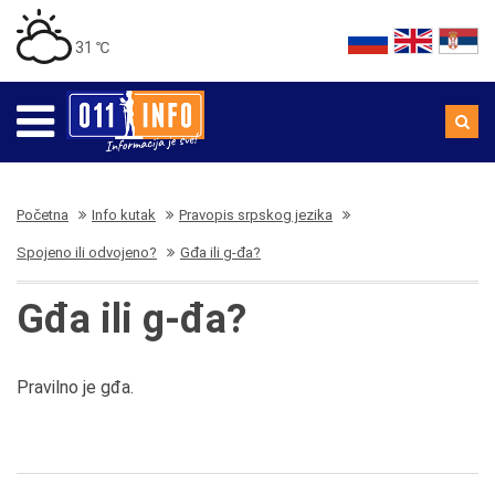
31 ℃
Početna
Info kutak
Pravopis srpskog jezika
Spojeno ili odvojeno?
Gđa ili g-đa?
Gđa ili g-đa?
Pravilno je gđa.