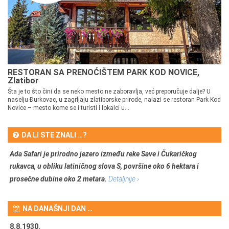
RESTORAN SA PRENOĆIŠTEM PARK KOD NOVICE,
Zlatibor
Šta je to što čini da se neko mesto ne zaboravlja, već preporučuje dalje? U
naselju Đurkovac, u zagrljaju zlatiborske prirode, nalazi se restoran Park Kod
Novice – mesto kome se i turisti i lokalci u...
DA LI STE ZNALI …?
Ada Safari je prirodno jezero između reke Save i Čukaričkog
rukavca, u obliku latiničnog slova S, površine oko 6 hektara i
prosečne dubine oko 2 metara.
Detaljnije ›
NA DANAŠNJI DAN …
8.8.1930.
8.