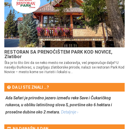
RESTORAN SA PRENOĆIŠTEM PARK KOD NOVICE,
Zlatibor
Šta je to što čini da se neko mesto ne zaboravlja, već preporučuje dalje? U
naselju Đurkovac, u zagrljaju zlatiborske prirode, nalazi se restoran Park Kod
Novice – mesto kome se i turisti i lokalci u...
DA LI STE ZNALI …?
Ada Safari je prirodno jezero između reke Save i Čukaričkog
rukavca, u obliku latiničnog slova S, površine oko 6 hektara i
prosečne dubine oko 2 metara.
Detaljnije ›
NA DANAŠNJI DAN …