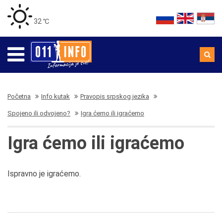
32 ℃
Početna
Info kutak
Pravopis srpskog jezika
Spojeno ili odvojeno?
Igra ćemo ili igraćemo
Igra ćemo ili igraćemo
Ispravno je igraćemo.