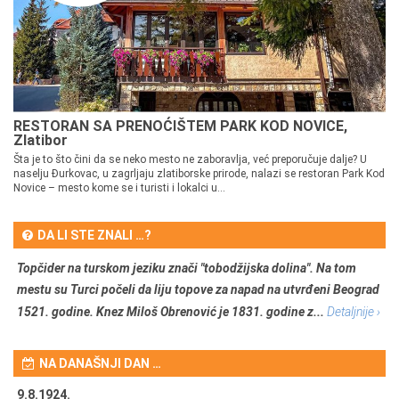
RESTORAN SA PRENOĆIŠTEM PARK KOD NOVICE,
Zlatibor
Šta je to što čini da se neko mesto ne zaboravlja, već preporučuje dalje? U
naselju Đurkovac, u zagrljaju zlatiborske prirode, nalazi se restoran Park Kod
Novice – mesto kome se i turisti i lokalci u...
DA LI STE ZNALI …?
Topčider na turskom jeziku znači "tobodžijska dolina". Na tom
mestu su Turci počeli da liju topove za napad na utvrđeni Beograd
1521. godine. Knez Miloš Obrenović je 1831. godine z...
Detaljnije ›
NA DANAŠNJI DAN …
9.8.1924.
9.