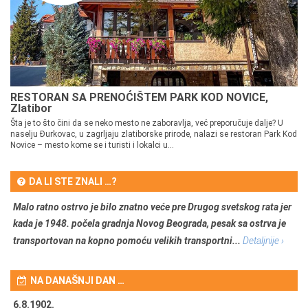
RESTORAN SA PRENOĆIŠTEM PARK KOD NOVICE,
Zlatibor
Šta je to što čini da se neko mesto ne zaboravlja, već preporučuje dalje? U
naselju Đurkovac, u zagrljaju zlatiborske prirode, nalazi se restoran Park Kod
Novice – mesto kome se i turisti i lokalci u...
DA LI STE ZNALI …?
Malo ratno ostrvo je bilo znatno veće pre Drugog svetskog rata jer
kada je 1948. počela gradnja Novog Beograda, pesak sa ostrva je
transportovan na kopno pomoću velikih transportni...
Detaljnije ›
NA DANAŠNJI DAN …
6.8.1902.
6.