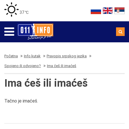
37 ℃
Početna
Info kutak
Pravopis srpskog jezika
Spojeno ili odvojeno?
Ima ćeš ili imaćeš
Ima ćeš ili imaćeš
Tačno je imaćeš.