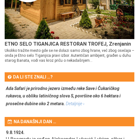
ETNO SELO TIGANJICA RESTORAN TROFEJ, Zrenjanin
Ukoliko tražite mesto gde se ne dolazi samo zbog hrane, već zbog osećaja –
onda je Etno selo Tiganjica pravi izbor. Autentičan ambijent, građen u duhu
starog Banata, vodi vas kroz priču o nekadašnjem...
DA LI STE ZNALI …?
Ada Safari je prirodno jezero između reke Save i Čukaričkog
rukavca, u obliku latiničnog slova S, površine oko 6 hektara i
prosečne dubine oko 2 metara.
Detaljnije ›
NA DANAŠNJI DAN …
9.8.1924.
9.