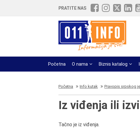
PRATITE NAS
Početna
O nama
Biznis katalog
Početna
Info kutak
Pravopis srpskog j
Iz viđenja ili iz
Tačno je iz viđenja.