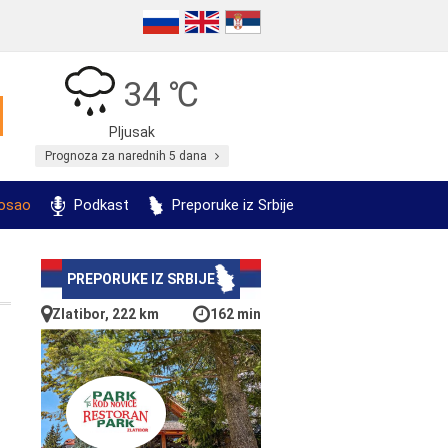
34 ℃
Pljusak
Prognoza za narednih 5 dana
posao
Podkast
Preporuke iz Srbije
PREPORUKE IZ SRBIJE
Zlatibor, 222 km
162 min