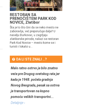
RESTORAN SA
PRENOĆIŠTEM PARK KOD
NOVICE, Zlatibor
Šta je to što čini da se neko mesto ne
zaboravlja, već preporučuje dalje? U
naselju Đurkovac, u zagrljaju
zlatiborske prirode, nalazi se restoran
Park Kod Novice – mesto kome se i
turisti i lokalci u...
DA LI STE ZNALI …?
Malo ratno ostrvo je bilo znatno
veće pre Drugog svetskog rata jer
kada je 1948. počela gradnja
Novog Beograda, pesak sa ostrva
je transportovan na kopno
pomoću velikih transportni...
Detaljnije ›