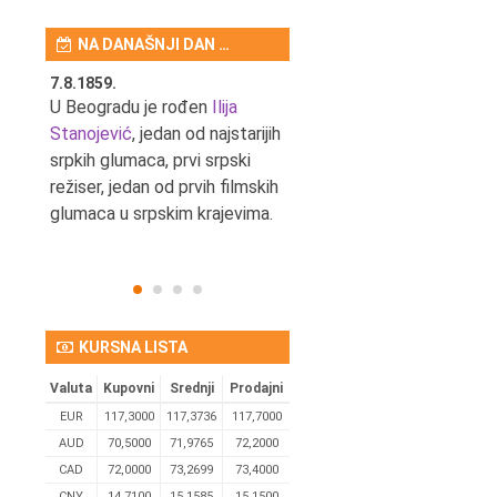
NA DANAŠNJI DAN …
7.8.1859.
7.8.1855.
tić,
U Beogradu je rođen
Ilija
U Beogradu je rođen Svetis
Stanojević
, jedan od najstarijih
Dinulović, pozorišni glumac 
srpkih glumaca, prvi srpski
reditelj.
režiser, jedan od prvih filmskih
glumaca u srpskim krajevima.
KURSNA LISTA
Valuta
Kupovni
Srednji
Prodajni
EUR
117,3000
117,3736
117,7000
AUD
70,5000
71,9765
72,2000
CAD
72,0000
73,2699
73,4000
CNY
14,7100
15,1585
15,1500