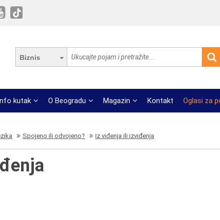
Biznis
Info kutak
O Beogradu
Magazin
Kontakt
Oglasi za 
ezika
Spojeno ili odvojeno?
Iz viđenja ili izviđenja
viđenja