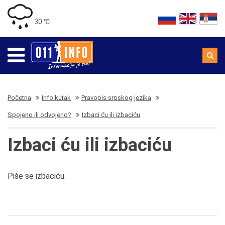
30 ℃
Početna
Info kutak
Pravopis srpskog jezika
Spojeno ili odvojeno?
Izbaci ću ili izbaciću
Izbaci ću ili izbaciću
Piše se izbaciću.