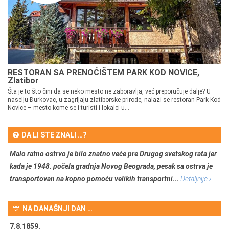
RESTORAN SA PRENOĆIŠTEM PARK KOD NOVICE,
Zlatibor
Šta je to što čini da se neko mesto ne zaboravlja, već preporučuje dalje? U
naselju Đurkovac, u zagrljaju zlatiborske prirode, nalazi se restoran Park Kod
Novice – mesto kome se i turisti i lokalci u...
DA LI STE ZNALI …?
Malo ratno ostrvo je bilo znatno veće pre Drugog svetskog rata jer
kada je 1948. počela gradnja Novog Beograda, pesak sa ostrva je
transportovan na kopno pomoću velikih transportni...
Detaljnije ›
NA DANAŠNJI DAN …
7.8.1859.
7.