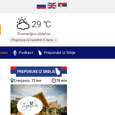
29 ℃
Promenljivo oblačno
Prognoza za narednih 5 dana
posao
Podkast
Preporuke iz Srbije
PREPORUKE IZ SRBIJE
Zrenjanin, 72 km
78 min