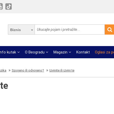
Biznis
Info kutak
O Beogradu
Magazin
Kontakt
Oglasi za 
ezika
Spojeno ili odvojeno?
Izvinite ili izvini te
 te