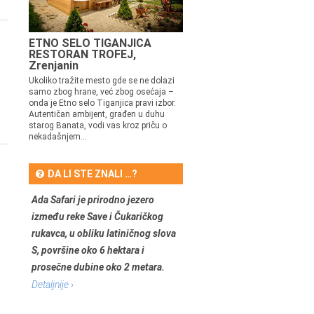
ETNO SELO TIGANJICA
RESTORAN TROFEJ,
Zrenjanin
Ukoliko tražite mesto gde se ne dolazi
samo zbog hrane, već zbog osećaja –
onda je Etno selo Tiganjica pravi izbor.
Autentičan ambijent, građen u duhu
starog Banata, vodi vas kroz priču o
nekadašnjem...
DA LI STE ZNALI …?
Ada Safari je prirodno jezero
između reke Save i Čukaričkog
rukavca, u obliku latiničnog slova
S, površine oko 6 hektara i
prosečne dubine oko 2 metara.
Detaljnije ›