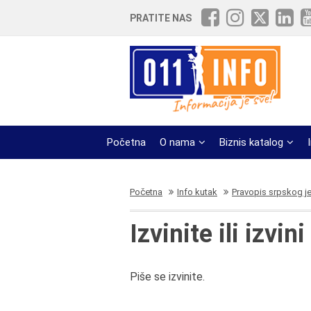
PRATITE NAS
Početna
O nama
Biznis katalog
Početna
Info kutak
Pravopis srpskog j
Izvinite ili izvini
Piše se izvinite.