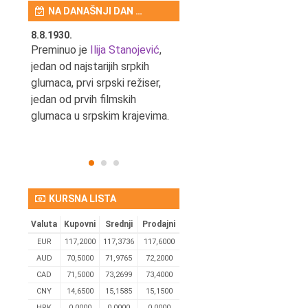
NA DANAŠNJI DAN …
8.8.1930.
8.8.1898.
nović,
Preminuo je
Ilija Stanojević
,
U Beogradu je rođen Pavle
ditelj,
jedan od najstarijih srpkih
Bihalji, književnik i izdavač.
eta
glumaca, prvi srpski režiser,
jedan od prvih filmskih
glumaca u srpskim krajevima.
KURSNA LISTA
Valuta
Kupovni
Srednji
Prodajni
EUR
117,2000
117,3736
117,6000
AUD
70,5000
71,9765
72,2000
CAD
71,5000
73,2699
73,4000
CNY
14,6500
15,1585
15,1500
HRK
0,0000
0,0000
0,0000