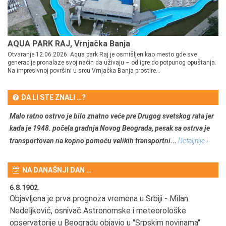
AQUA PARK RAJ, Vrnjačka Banja
Otvaranje 12.06.2026. Aqua park Raj je osmišljen kao mesto gde sve
generacije pronalaze svoj način da uživaju – od igre do potpunog opuštanja.
Na impresivnoj površini u srcu Vrnjačka Banja prostire...
DA LI STE ZNALI …?
Malo ratno ostrvo je bilo znatno veće pre Drugog svetskog rata jer
kada je 1948. počela gradnja Novog Beograda, pesak sa ostrva je
transportovan na kopno pomoću velikih transportni...
Detaljnije ›
NA DANAŠNJI DAN …
6.8.1902.
6.
Objavljena je prva prognoza vremena u Srbiji - Milan
Od
Nedeljković, osnivač Astronomske i meteorološke
SA
opservatorije u Beogradu objavio u "Srpskim novinama"