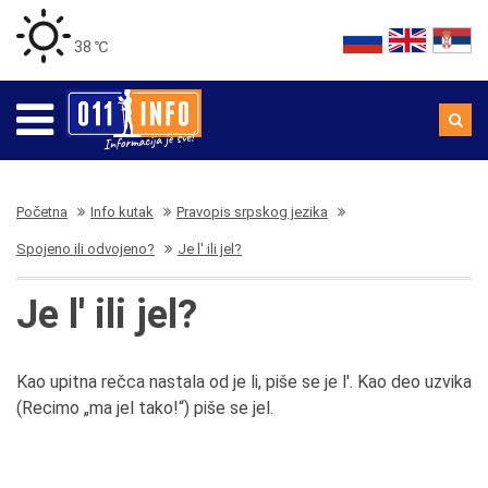
38 ℃
Početna
Info kutak
Pravopis srpskog jezika
Spojeno ili odvojeno?
Je l' ili jel?
Je l' ili jel?
Kao upitna rečca nastala od je li, piše se je l'. Kao deo uzvika
(Recimo „ma jel tako!“) piše se jel.