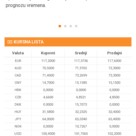
prognozu vremena.
KURSNA LISTA
Valuta
Kupovni
Srednji
Prodajni
EUR
117,2000
117,3736
117,6000
AUD
70,5000
71,9765
72,3000
CAD
71,4000
73,2699
73,3000
CNY
14,7000
15,1585
15,1500
HRK
0,0000
0,0000
0,0000
CZK
4,6600
4,8521
4,8500
DKK
0.0000
15,7073
0,0000
HUF
31,5800
32,2325
32,4000
JPY
64,0000
65,0340
65,4000
NOK
0,0000
10,7267
0,0000
USD
100,4000
101,7565
102,2000