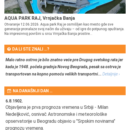
AQUA PARK RAJ, Vrnjačka Banja
Otvaranje 12.06.2026. Aqua park Raj je osmišljen kao mesto gde sve
generacije pronalaze svoj način da uživaju – od igre do potpunog opuštanja.
Na impresivnoj površini u srcu Vrnjačka Banja prostire...
DA LI STE ZNALI …?
Malo ratno ostrvo je bilo znatno veće pre Drugog svetskog rata jer
kada je 1948. počela gradnja Novog Beograda, pesak sa ostrva je
transportovan na kopno pomoću velikih transportni...
Detaljnije ›
NA DANAŠNJI DAN …
6.8.1902.
6.
Objavljena je prva prognoza vremena u Srbiji - Milan
Od
Nedeljković, osnivač Astronomske i meteorološke
SA
opservatorije u Beogradu objavio u "Srpskim novinama"
prognozu vremena.