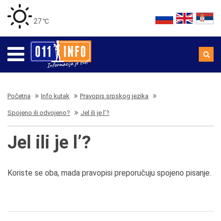
27 ℃
Početna
Info kutak
Pravopis srpskog jezika
Spojeno ili odvojeno?
Jel ili je l’?
Jel ili je l’?
Koriste se oba, mada pravopisi preporučuju spojeno pisanje.