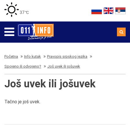
37 ℃
Početna
Info kutak
Pravopis srpskog jezika
Spojeno ili odvojeno?
Još uvek ili jošuvek
Još uvek ili jošuvek
Tačno je još uvek.