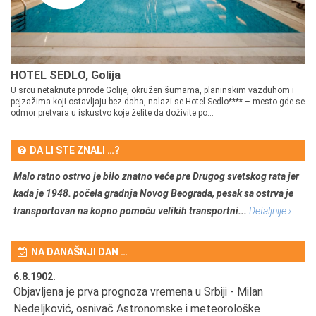
HOTEL SEDLO, Golija
U srcu netaknute prirode Golije, okružen šumama, planinskim vazduhom i
pejzažima koji ostavljaju bez daha, nalazi se Hotel Sedlo**** – mesto gde se
odmor pretvara u iskustvo koje želite da doživite po...
DA LI STE ZNALI …?
Malo ratno ostrvo je bilo znatno veće pre Drugog svetskog rata jer
kada je 1948. počela gradnja Novog Beograda, pesak sa ostrva je
transportovan na kopno pomoću velikih transportni...
Detaljnije ›
NA DANAŠNJI DAN …
6.8.1902.
6.
Objavljena je prva prognoza vremena u Srbiji - Milan
Od
Nedeljković, osnivač Astronomske i meteorološke
SA