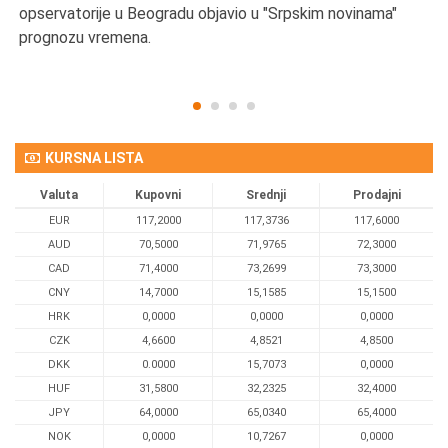
opservatorije u Beogradu objavio u "Srpskim novinama"
prognozu vremena.
KURSNA LISTA
Valuta
Kupovni
Srednji
Prodajni
EUR
117,2000
117,3736
117,6000
AUD
70,5000
71,9765
72,3000
CAD
71,4000
73,2699
73,3000
CNY
14,7000
15,1585
15,1500
HRK
0,0000
0,0000
0,0000
CZK
4,6600
4,8521
4,8500
DKK
0.0000
15,7073
0,0000
HUF
31,5800
32,2325
32,4000
JPY
64,0000
65,0340
65,4000
NOK
0,0000
10,7267
0,0000