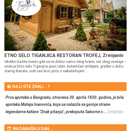
ETNO SELO TIGANJICA RESTORAN TROFEJ, Zrenjanin
Ukoliko tražite mesto gde se ne dolazi samo zbog hrane, već zbog osećaja –
onda je Etno selo Tiganjica pravi izbor. Autentičan ambijent, građen u duhu
starog Banata, vodi vas kroz priču o nekadašnjem...
DA LI STE ZNALI …?
Prva apoteka u Beogradu, otvorena 30. aprila 1830. godine, je bila
apoteka Mateja Ivanovića, koja se nalazila sa gornje strane
legendarne kafane "Znak pitanja", prekoputa Saborne c...
Detaljnije ›
NA DANAŠNJI DAN …