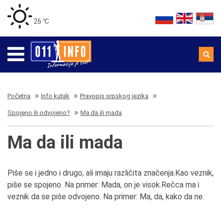
26 ℃
Početna
Info kutak
Pravopis srpskog jezika
Spojeno ili odvojeno?
Ma da ili mada
Ma da ili mada
Piše se i jedno i drugo, ali imaju različita značenja.Kao veznik,
piše se spojeno. Na primer: Mada, on je visok.Rečca ma i
veznik da se piše odvojeno. Na primer: Ma, da, kako da ne.