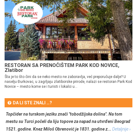
RESTORAN SA PRENOĆIŠTEM PARK KOD NOVICE,
Zlatibor
Šta je to što čini da se neko mesto ne zaboravlja, već preporučuje dalje? U
naselju Đurkovac, u zagrljaju zlatiborske prirode, nalazi se restoran Park Kod
Novice – mesto kome se i turisti i lokalci u...
DA LI STE ZNALI …?
Topčider na turskom jeziku znači "tobodžijska dolina". Na tom
mestu su Turci počeli da liju topove za napad na utvrđeni Beograd
1521. godine. Knez Miloš Obrenović je 1831. godine z...
Detaljnije ›