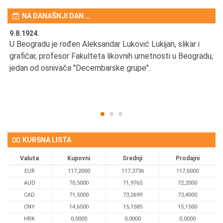
NA DANAŠNJI DAN …
9.8.1924.
9.
U Beogradu je rođen Aleksandar Luković Lukijan, slikar i
Pr
grafičar, profesor Fakulteta likovnih umetnosti u Beogradu,
JA
d
jedan od osnivača "Decembarske grupe".
KURSNA LISTA
Valuta
Kupovni
Srednji
Prodajni
EUR
117,2000
117,3736
117,6000
AUD
70,5000
71,9765
72,2000
CAD
71,5000
73,2699
73,4000
CNY
14,6500
15,1585
15,1500
HRK
0,0000
0,0000
0,0000