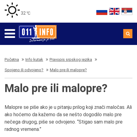
32 ℃
Početna
Info kutak
Pravopis srpskog jezika
Spojeno ili odvojeno?
Malo pre ili malopre?
Malo pre ili malopre?
Malopre se piše ako je u pitanju prilog koji znači maločas. Ali
ako hoćemo da kažemo da se nešto dogodilo malo pre
nečega drugog, piše se odvojeno. “Stigao sam malo pre
radnog vremena.”