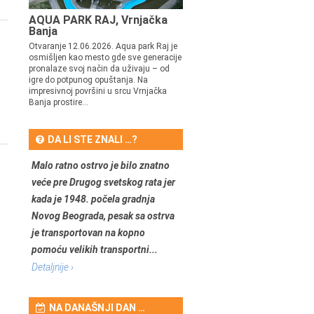
AQUA PARK RAJ, Vrnjačka
Banja
Otvaranje 12.06.2026. Aqua park Raj je
osmišljen kao mesto gde sve generacije
pronalaze svoj način da uživaju – od
igre do potpunog opuštanja. Na
impresivnoj površini u srcu Vrnjačka
Banja prostire...
DA LI STE ZNALI …?
Malo ratno ostrvo je bilo znatno
veće pre Drugog svetskog rata jer
kada je 1948. počela gradnja
Novog Beograda, pesak sa ostrva
je transportovan na kopno
pomoću velikih transportni...
Detaljnije ›
NA DANAŠNJI DAN …