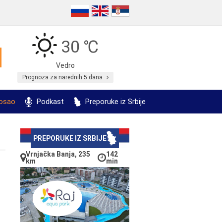
30 ℃
Vedro
Prognoza za narednih 5 dana
posao
Podkast
Preporuke iz Srbije
PREPORUKE IZ SRBIJE
Vrnjačka Banja, 235
142
km
min