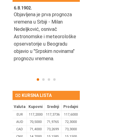
6.8.1902.
6.8.2004.
nović,
Objavljena je prva prognoza
Odigrana je košarkaška
vremena u Srbiji - Milan
prijateljska utakmica izmeđ
ena
Nedeljković, osnivač
SCG i SAD u Beogradskoj
Astronomske i meteorološke
Areni.
opservatorije u Beogradu
objavio u "Srpskim novinama"
prognozu vremena.
KURSNA LISTA
Valuta
Kupovni
Srednji
Prodajni
EUR
117,2000
117,3736
117,6000
AUD
70,5000
71,9765
72,3000
CAD
71,4000
73,2699
73,3000
CNY
14,7000
15,1585
15,1500