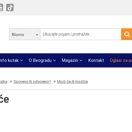
Biznis
Info kutak
O Beogradu
Magazin
Kontakt
Oglasi za 
ezika
Spojeno ili odvojeno?
Moći će ili moćiće
će