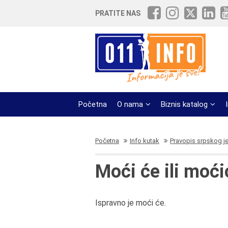
PRATITE NAS
Početna
O nama
Biznis katalog
Početna
Info kutak
Pravopis srpskog j
Moći će ili moći
Ispravno je moći će.