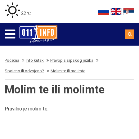
22 ℃
Početna
Info kutak
Pravopis srpskog jezika
Spojeno ili odvojeno?
Molim te ili molimte
Molim te ili molimte
Pravilno je molim te.