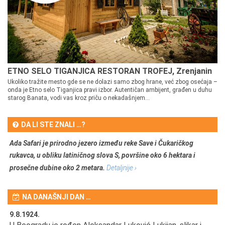
ETNO SELO TIGANJICA RESTORAN TROFEJ, Zrenjanin
Ukoliko tražite mesto gde se ne dolazi samo zbog hrane, već zbog osećaja –
onda je Etno selo Tiganjica pravi izbor. Autentičan ambijent, građen u duhu
starog Banata, vodi vas kroz priču o nekadašnjem...
DA LI STE ZNALI …?
Ada Safari je prirodno jezero između reke Save i Čukaričkog
rukavca, u obliku latiničnog slova S, površine oko 6 hektara i
prosečne dubine oko 2 metara.
Detaljnije ›
NA DANAŠNJI DAN …
9.8.1924.
9.