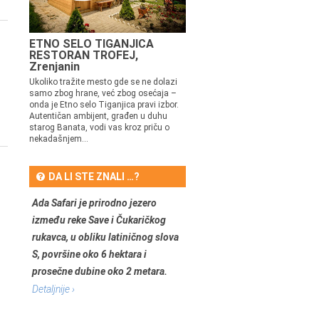
ETNO SELO TIGANJICA
RESTORAN TROFEJ,
Zrenjanin
Ukoliko tražite mesto gde se ne dolazi
samo zbog hrane, već zbog osećaja –
onda je Etno selo Tiganjica pravi izbor.
Autentičan ambijent, građen u duhu
starog Banata, vodi vas kroz priču o
nekadašnjem...
DA LI STE ZNALI …?
Ada Safari je prirodno jezero
između reke Save i Čukaričkog
rukavca, u obliku latiničnog slova
S, površine oko 6 hektara i
prosečne dubine oko 2 metara.
Detaljnije ›