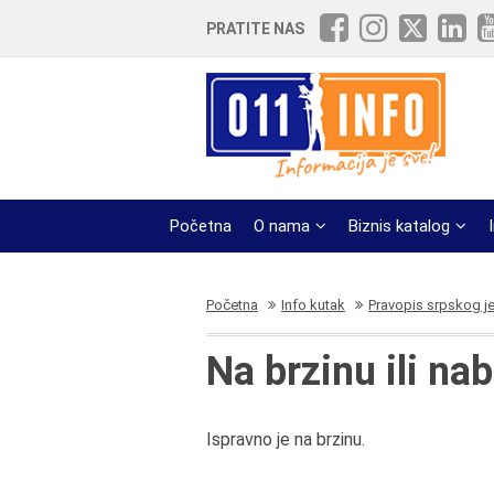
PRATITE NAS
Početna
O nama
Biznis katalog
Početna
Info kutak
Pravopis srpskog j
Na brzinu ili na
Ispravno je na brzinu.