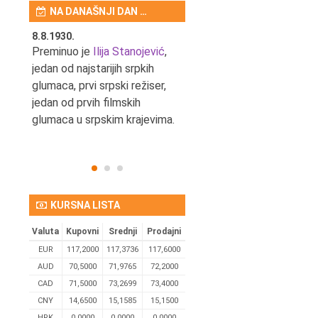
NA DANAŠNJI DAN …
8.8.1930.
8.8.1898.
nović,
Preminuo je
Ilija Stanojević
,
U Beogradu je rođen Pavle
ditelj,
jedan od najstarijih srpkih
Bihalji, književnik i izdavač.
eta
glumaca, prvi srpski režiser,
jedan od prvih filmskih
glumaca u srpskim krajevima.
KURSNA LISTA
Valuta
Kupovni
Srednji
Prodajni
EUR
117,2000
117,3736
117,6000
AUD
70,5000
71,9765
72,2000
CAD
71,5000
73,2699
73,4000
CNY
14,6500
15,1585
15,1500
HRK
0,0000
0,0000
0,0000