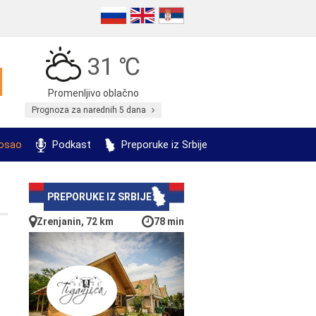
31 ℃
Promenljivo oblačno
Prognoza za narednih 5 dana
posao
Podkast
Preporuke iz Srbije
PREPORUKE IZ SRBIJE
Zrenjanin, 72 km
78 min