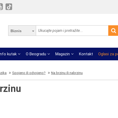
Biznis
Info kutak
O Beogradu
Magazin
Kontakt
Oglasi za 
ezika
Spojeno ili odvojeno?
Na brzinu ili nabrzinu
brzinu