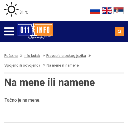
31 ℃
Početna
Info kutak
Pravopis srpskog jezika
Spojeno ili odvojeno?
Na mene ili namene
Na mene ili namene
Tačno je na mene.