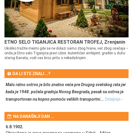
ETNO SELO TIGANJICA RESTORAN TROFEJ, Zrenjanin
Ukoliko tražite mesto gde se ne dolazi samo zbog hrane, već zbog osećaja –
onda je Etno selo Tiganjica pravi izbor. Autentičan ambijent, građen u duhu
starog Banata, vodi vas kroz priču o nekadašnjem...
DA LI STE ZNALI …?
Malo ratno ostrvo je bilo znatno veće pre Drugog svetskog rata jer
kada je 1948. počela gradnja Novog Beograda, pesak sa ostrva je
transportovan na kopno pomoću velikih transportni...
Detaljnije ›
NA DANAŠNJI DAN …
6.8.1902.
6.