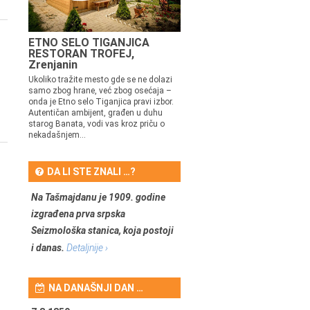
ETNO SELO TIGANJICA
RESTORAN TROFEJ,
Zrenjanin
Ukoliko tražite mesto gde se ne dolazi
samo zbog hrane, već zbog osećaja –
onda je Etno selo Tiganjica pravi izbor.
Autentičan ambijent, građen u duhu
starog Banata, vodi vas kroz priču o
nekadašnjem...
DA LI STE ZNALI …?
Na Tašmajdanu je 1909. godine
izgrađena prva srpska
Seizmološka stanica, koja postoji
i danas.
Detaljnije ›
NA DANAŠNJI DAN …