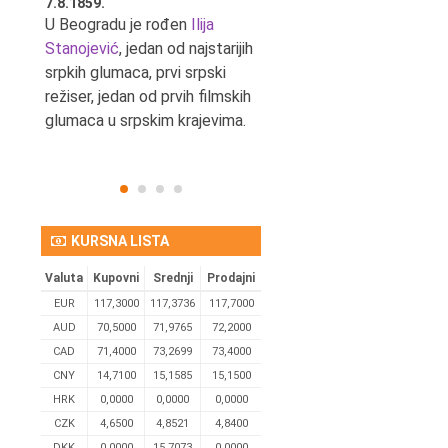
7.8.1859.
7.8.1855.
tić,
U Beogradu je rođen
Ilija
U Beogradu je rođen Svetis
Stanojević
, jedan od najstarijih
Dinulović, pozorišni glumac 
srpkih glumaca, prvi srpski
reditelj.
režiser, jedan od prvih filmskih
glumaca u srpskim krajevima.
KURSNA LISTA
Valuta
Kupovni
Srednji
Prodajni
EUR
117,3000
117,3736
117,7000
AUD
70,5000
71,9765
72,2000
CAD
71,4000
73,2699
73,4000
CNY
14,7100
15,1585
15,1500
HRK
0,0000
0,0000
0,0000
CZK
4,6500
4,8521
4,8400
DKK
0.0000
15,7073
0,0000