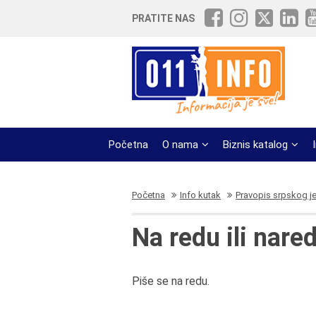
PRATITE NAS
Početna
O nama
Biznis katalog
Početna
Info kutak
Pravopis srpskog j
Na redu ili nare
Piše se na redu.