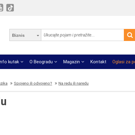
Biznis
Info kutak
O Beogradu
Magazin
Kontakt
Oglasi za 
ezika
Spojeno ili odvojeno?
Na redu ili naredu
du