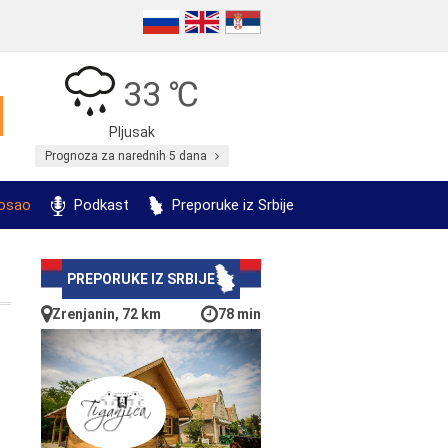
33 ℃
Pljusak
Prognoza za narednih 5 dana
posao
Podkast
Preporuke iz Srbije
PREPORUKE IZ SRBIJE
Zrenjanin, 72 km
78 min