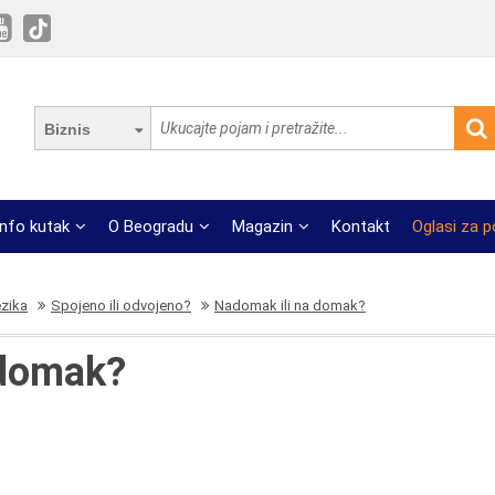
Biznis
Info kutak
O Beogradu
Magazin
Kontakt
Oglasi za 
ezika
Spojeno ili odvojeno?
Nadomak ili na domak?
 domak?