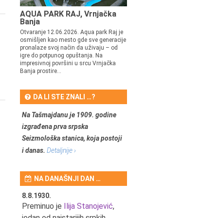
AQUA PARK RAJ, Vrnjačka
Banja
Otvaranje 12.06.2026. Aqua park Raj je
osmišljen kao mesto gde sve generacije
pronalaze svoj način da uživaju – od
igre do potpunog opuštanja. Na
impresivnoj površini u srcu Vrnjačka
Banja prostire...
DA LI STE ZNALI …?
Na Tašmajdanu je 1909. godine
izgrađena prva srpska
Seizmološka stanica, koja postoji
i danas.
Detaljnije ›
NA DANAŠNJI DAN …
8.8.1930.
8.8.1898.
nović,
Preminuo je
Ilija Stanojević
,
U Beogradu je rođen Pavle
ditelj,
jedan od najstarijih srpkih
Bihalji, književnik i izdavač.