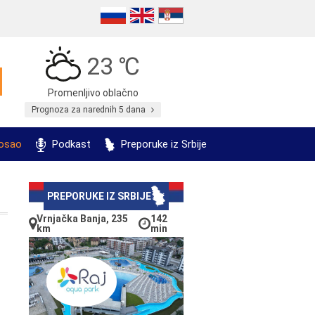
23 ℃
Promenljivo oblačno
Prognoza za narednih 5 dana
posao
Podkast
Preporuke iz Srbije
PREPORUKE IZ SRBIJE
Vrnjačka Banja, 235
142
km
min