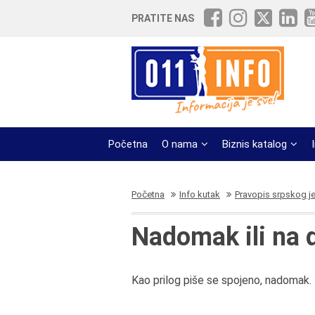
PRATITE NAS
Početna
O nama
Biznis katalog
Početna
Info kutak
Pravopis srpskog j
Nadomak ili na
Kao prilog piše se spojeno, nadomak.