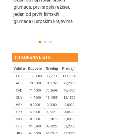
eta
glumaca, prvi srpski režiser,
jedan od prvih filmskih
glumaca u srpskim krajevima.
KURSNA LISTA
Valuta
Kupovni
Srednji
Prodajni
EUR
117,3000
117,3736
117,7000
AUD
70,5000
71,9765
72,2000
CAD
71,4000
73,2699
73,4000
CNY
14,7100
15,1585
15,1500
HRK
0,0000
0,0000
0,0000
CZK
4,6500
4,8521
4,8400
DKK
0.0000
15,7073
0,0000
HUF
31,3200
32,2325
32,2000
JPY
64,0000
65,0340
65,3000