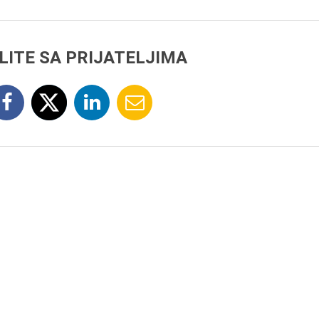
LITE SA PRIJATELJIMA
8.8.2013.
Preminuo je Dejan Kosa
istoričar filma, filmski re