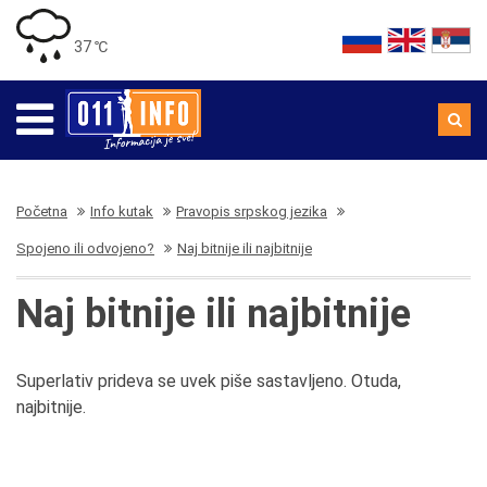
37 ℃
Početna
Info kutak
Pravopis srpskog jezika
Spojeno ili odvojeno?
Naj bitnije ili najbitnije
Naj bitnije ili najbitnije
Superlativ prideva se uvek piše sastavljeno. Otuda,
najbitnije.