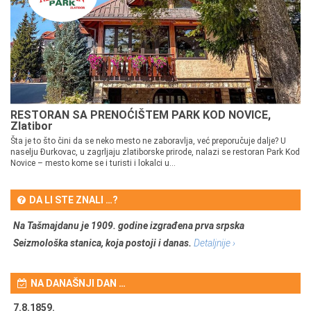
RESTORAN SA PRENOĆIŠTEM PARK KOD NOVICE,
Zlatibor
Šta je to što čini da se neko mesto ne zaboravlja, već preporučuje dalje? U
naselju Đurkovac, u zagrljaju zlatiborske prirode, nalazi se restoran Park Kod
Novice – mesto kome se i turisti i lokalci u...
DA LI STE ZNALI …?
Na Tašmajdanu je 1909. godine izgrađena prva srpska
Seizmološka stanica, koja postoji i danas.
Detaljnije ›
NA DANAŠNJI DAN …
7.8.1859.
7.